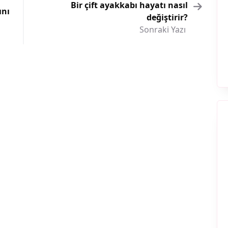
Bir çift ayakkabı hayatı nasıl
ını
değiştirir?
Sonraki Yazı