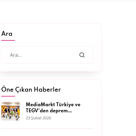
Ara
Öne Çıkan Haberler
MediaMarkt Türkiye ve
TEGV’den deprem
bölgesinde 11 bini aşkın
23 Şubat 2026
çocuğa nitelikli eğitim
desteği