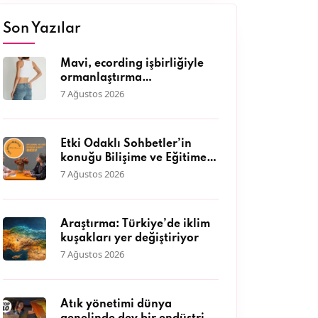
Son Yazılar
Mavi, ecording işbirliğiyle
ormanlaştırma
çalışmalarına destek
7 Ağustos 2026
olmaya, doğaya olan
sevgisini müşterileriyle
paylaşmaya devam ediyor.
Etki Odaklı Sohbetler’in
konuğu Bilişime ve Eğitime
Erişim Vakfı Genel Müdürü
7 Ağustos 2026
Dr. Neyran Savaşman oldu
Araştırma: Türkiye’de iklim
kuşakları yer değiştiriyor
7 Ağustos 2026
Atık yönetimi dünya