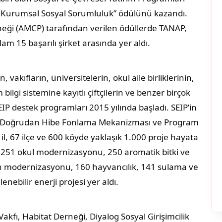
e Kurumsal Sosyal Sorumluluk” ödülünü kazandı.
neği (AMCP) tarafından verilen ödüllerde TANAP,
am 15 başarılı şirket arasında yer aldı.
akıfların, üniversitelerin, okul aile birliklerinin,
bilgi sistemine kayıtlı çiftçilerin ve benzer birçok
 destek programları 2015 yılında başladı. SEIP’in
 Doğrudan Hibe Fonlama Mekanizması ve Program
il, 67 ilçe ve 600 köyde yaklaşık 1.000 proje hayata
a; 251 okul modernizasyonu, 250 aromatik bitki ve
n modernizasyonu, 160 hayvancılık, 141 sulama ve
enebilir enerji projesi yer aldı.
kfı, Habitat Derneği, Diyalog Sosyal Girişimcilik