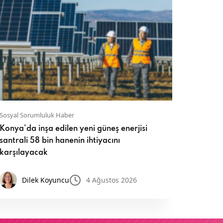
Sosyal Sorumluluk Haber
Sosyal So
Konya’da inşa edilen yeni güneş enerjisi
İnci Ak
santrali 58 bin hanenin ihtiyacını
sürdürül
karşılayacak
Ay
Dilek Koyuncu
4 Ağustos 2026