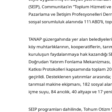
(SEIP), Communitas’ın “Toplum Hizmeti v
Pazarlama ve İletişim Profesyonelleri Der
sosyal sorumluluk alanında 11’i ABD’li, topl
TANAP güzergahında yer alan belediyelerin, v
köy muhtarlıklarının, kooperatiflerin, tarım 
kuruluşun faydalanmaya hak kazandığı SEIP
Doğrudan Yatırım Fonlama Mekanizması,
Katkısı Protokolleri kapsamında toplam 20 
geçirildi. Desteklenen yatırımlar arasınd
tarımsal makine ekipmanı, 182 sosyal ala
içme suyu, 84 arıcılık, 40 altyapı ve 17 yenil
SEIP programları dahilinde, Tohum Otizm Va