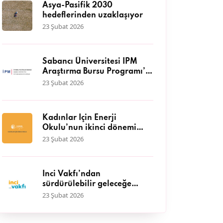
Asya-Pasifik 2030
hedeflerinden uzaklaşıyor
23 Şubat 2026
Sabancı Üniversitesi İPM
Araştırma Bursu Programı’a
başvurular başladı
23 Şubat 2026
Kadınlar İçin Enerji
Okulu’nun ikinci dönemi
başlıyor
23 Şubat 2026
İnci Vakfı’ndan
sürdürülebilir geleceğe
katkı: IV. Hasat Hibe
23 Şubat 2026
Programı başvuruları
başladı