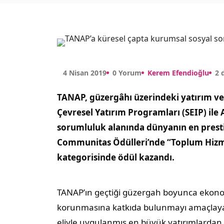
4 Nisan 2019
0 Yorum
Kerem Efendioğlu
2 
TANAP, güzergâhı üzerindeki yatırım ve 
Çevresel Yatırım Programları (SEIP) ile
sorumluluk alanında dünyanın en presti
Communitas Ödülleri’nde “Toplum Hizm
kategorisinde ödül kazandı.
TANAP’ın geçtiği güzergah boyunca ekonom
korunmasına katkıda bulunmayı amaçlayan 
eliyle uygulanmış en büyük yatırımlardan b