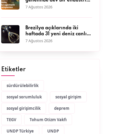
genelinde dev bir endüstriye
dönüştü
7 Ağustos 2026
Brezilya açıklarında iki
haftada 31 yeni deniz canlısı
keşfedildi
7 Ağustos 2026
Etiketler
sürdürülebilirlik
sosyal sorumluluk
sosyal girişim
sosyal girişimcilik
deprem
TEGV
Tohum Otizm Vakfı
UNDP Türkiye
UNDP