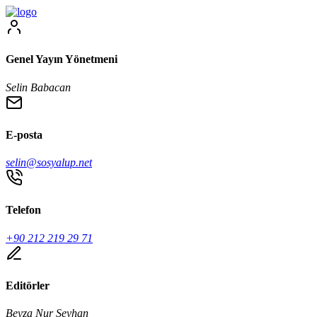
Genel Yayın Yönetmeni
Selin Babacan
E-posta
selin@sosyalup.net
Telefon
+90 212 219 29 71
Editörler
Beyza Nur Seyhan