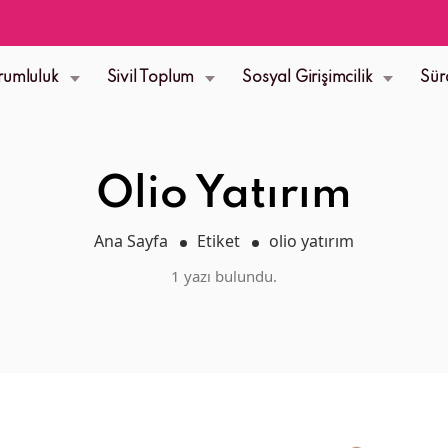
rumluluk
Sivil Toplum
Sosyal Girişimcilik
Sür
Olio Yatırım
Ana Sayfa
Etiket
olio yatırım
1 yazı bulundu.