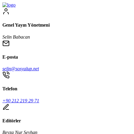
Genel Yayın Yönetmeni
Selin Babacan
E-posta
selin@sosyalup.net
Telefon
+90 212 219 29 71
Editörler
Beyza Nur Seyhan