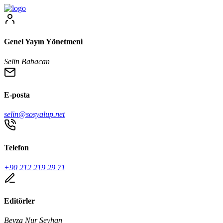
Genel Yayın Yönetmeni
Selin Babacan
E-posta
selin@sosyalup.net
Telefon
+90 212 219 29 71
Editörler
Beyza Nur Seyhan