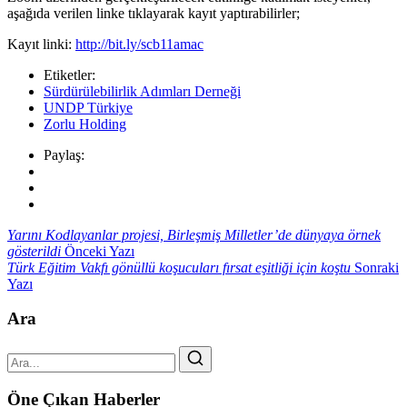
aşağıda verilen linke tıklayarak kayıt yaptırabilirler;
Kayıt linki:
http://bit.ly/scb11amac
Etiketler:
Sürdürülebilirlik Adımları Derneği
UNDP Türkiye
Zorlu Holding
Paylaş:
Yarını Kodlayanlar projesi, Birleşmiş Milletler’de dünyaya örnek
gösterildi
Önceki Yazı
Türk Eğitim Vakfı gönüllü koşucuları fırsat eşitliği için koştu
Sonraki
Yazı
Ara
Öne Çıkan Haberler