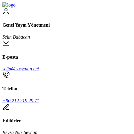
Genel Yayın Yönetmeni
Selin Babacan
E-posta
selin@sosyalup.net
Telefon
+90 212 219 29 71
Editörler
Beyza Nur Seyhan