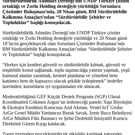
Sürdürülebilirlik Adımları Derneği’nin UNDP Türkiye çözüm
ortaklığı ve Zorlu Holding desteğiyle yürüttüğü Sorunlara
Çözümler Buluşması’nda, 20 Nisan günü, BM Sürdürülebilir
Kalkınma Amaçları’ndan “Sürdürülebilir Şehirler ve
Topluluklar” başlığı konuşulacak.
Sürdürülebilirlik Adımları Derneği’nin UNDP Türkiye çözüm
ortaklığı ve Zorlu Holding desteğiyle yürüttüğü ve 20 Nisan günü
18’incisi gerçekleşecek olan Sorunlara Çözümler Buluşması’nda
BM Sürdürülebilir Kalkınma Amaçları’ndan “Sürdürülebilir Şehirler
ve Topluluklar” başlığı konuşulacak.
“Herkes için kentleri güvenli ve sürdürülebilir kılmak, güvenli ve
erişilebilir konut sağlamak, toplu taşımacılığa yatırım yapmak, yeşil
kamusal alanlar yaratmak, kentsel planlama ve yönetimi hem
katılımcı hem de kapsayıcı olacak şekilde iyileştirmek” hedefler
üzerinden; kurumların iyi uygulamaları ele alınacak.
Moderatörlüğünü GEF Küçük Destek Programı (SGP) Ulusal
Koordinatörü Gökmen Argun’un üstleneceği panele; Yapı Biyolojisi
& Ekolojisi Enstitüsü Kurucusu And Akman, Vestel IoT Grubu
ArGe Genel Müdür Yardımcısı Burak Savak, İzmir Buca Belediyesi
ArGe Müdürü Filiz Basmacı ve Şehir Dedektifi İnisiyatifi Kurucu
Direktörü Gizem Kıygı katılacak.
Zoom üzerinden gerçekleştirilecek etkinliğe katılmak isteyenler,