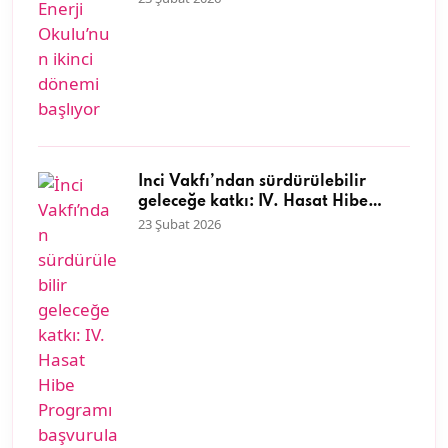
İnci Vakfı’ndan sürdürülebilir
geleceğe katkı: IV. Hasat Hibe
Programı başvuruları başladı
23 Şubat 2026