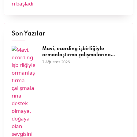
Son Yazılar
Mavi, ecording işbirliğiyle
ormanlaştırma çalışmalarına
destek olmaya, doğaya olan
7 Ağustos 2026
sevgisini müşterileriyle paylaşmaya
devam ediyor.