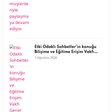
Etki Odaklı Sohbetler’in konuğu
Bilişime ve Eğitime Erişim Vakfı
Genel Müdürü Dr. Neyran
7 Ağustos 2026
Savaşman oldu