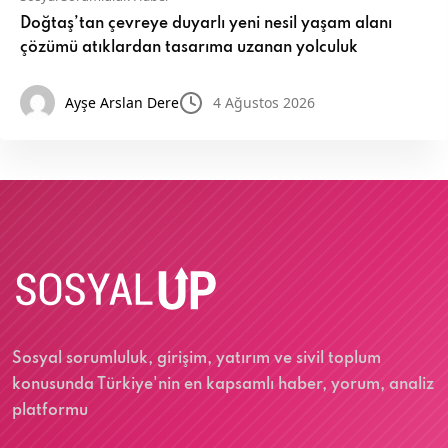
Doğtaş’tan çevreye duyarlı yeni nesil yaşam alanı
çözümü atıklardan tasarıma uzanan yolculuk
Ayşe Arslan Dere
4 Ağustos 2026
Sosyal sorumluluk, girişim, yatırım ve sivil toplum
konusunda Türkiye'nin en kapsamlı haber, yorum, analiz
platformu