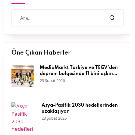
Öne Çıkan Haberler
MediaMarkt Türkiye ve TEGV’den
deprem bölgesinde 11 bini aşkın
çocuğa nitelikli eğitim desteği
23 Şubat 2026
Asya-Pasifik 2030 hedeflerinden
uzaklaşıyor
23 Şubat 2026