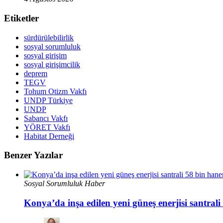
Etiketler
sürdürülebilirlik
sosyal sorumluluk
sosyal girişim
sosyal girişimcilik
deprem
TEGV
Tohum Otizm Vakfı
UNDP Türkiye
UNDP
Sabancı Vakfı
YÖRET Vakfı
Habitat Derneği
Benzer Yazılar
Sosyal Sorumluluk Haber
Konya’da inşa edilen yeni güneş enerjisi santrali