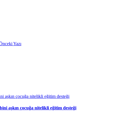
Önceki Yazı
 aşkın çocuğa nitelikli eğitim desteği