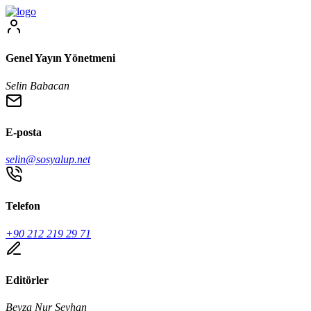
Genel Yayın Yönetmeni
Selin Babacan
E-posta
selin@sosyalup.net
Telefon
+90 212 219 29 71
Editörler
Beyza Nur Seyhan