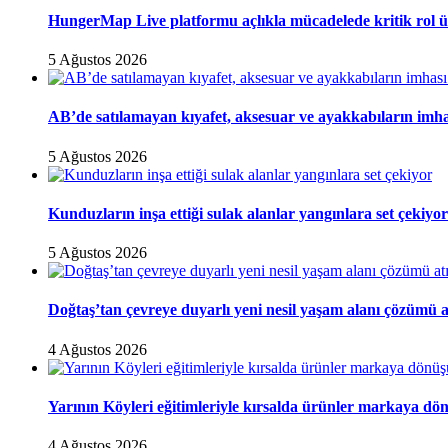
HungerMap Live platformu açlıkla mücadelede kritik rol ü
5 Ağustos 2026
AB’de satılamayan kıyafet, aksesuar ve ayakkabıların imha
5 Ağustos 2026
Kunduzların inşa ettiği sulak alanlar yangınlara set çekiyor
5 Ağustos 2026
Doğtaş’tan çevreye duyarlı yeni nesil yaşam alanı çözümü 
4 Ağustos 2026
Yarının Köyleri eğitimleriyle kırsalda ürünler markaya dö
4 Ağustos 2026