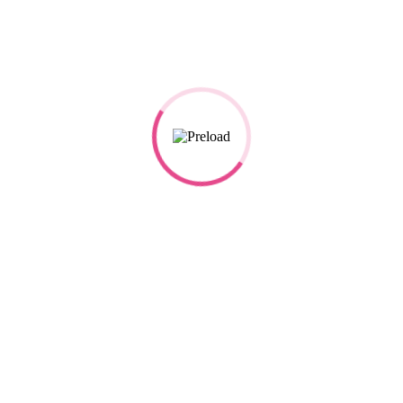
“Birlikte yaşamayı
Fark Yaratanlar
öğrenmemiz gerekiyor”
programına rekor başvuru
Sonraki Yazı
Önceki Yazı
Ara
Öne Çıkan Haberler
MediaMarkt Türkiye ve TEGV’den deprem