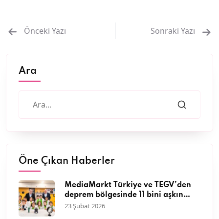
Önceki Yazı
Sonraki Yazı
Ara
Öne Çıkan Haberler
MediaMarkt Türkiye ve TEGV’den
deprem bölgesinde 11 bini aşkın
çocuğa nitelikli eğitim desteği
23 Şubat 2026