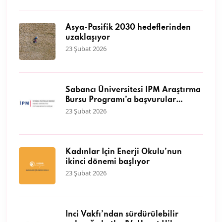
Asya-Pasifik 2030 hedeflerinden
uzaklaşıyor
23 Şubat 2026
Sabancı Üniversitesi İPM Araştırma
Bursu Programı’a başvurular
başladı
23 Şubat 2026
Kadınlar İçin Enerji Okulu’nun
ikinci dönemi başlıyor
23 Şubat 2026
İnci Vakfı’ndan sürdürülebilir