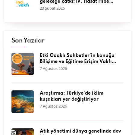
geleceğe katkı: IV. Hasat Hibe
Programı başvuruları başladı
23 Şubat 2026
Son Yazılar
Etki Odaklı Sohbetler’in konuğu
Bilişime ve Eğitime Erişim Vakfı
Genel Müdürü Dr. Neyran
7 Ağustos 2026
Savaşman oldu
Araştırma: Türkiye’de iklim
kuşakları yer değiştiriyor
7 Ağustos 2026
Atık yönetimi dünya genelinde dev