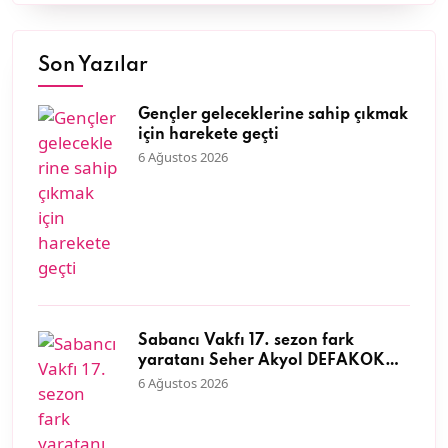
Son Yazılar
Gençler geleceklerine sahip çıkmak
için harekete geçti
6 Ağustos 2026
Sabancı Vakfı 17. sezon fark
yaratanı Seher Akyol DEFAKOK
Derneği ile kıyı ekosisteminin
6 Ağustos 2026
korunmasına öncülük ediyor