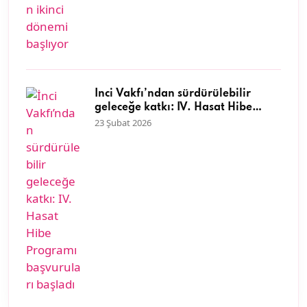
İnci Vakfı’ndan sürdürülebilir
geleceğe katkı: IV. Hasat Hibe
Programı başvuruları başladı
23 Şubat 2026