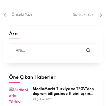
Önceki Yazı
Sonraki Yazı
Ara
Öne Çıkan Haberler
MediaMarkt Türkiye ve TEGV’den
deprem bölgesinde 11 bini aşkın
çocuğa nitelikli eğitim desteği
23 Şubat 2026