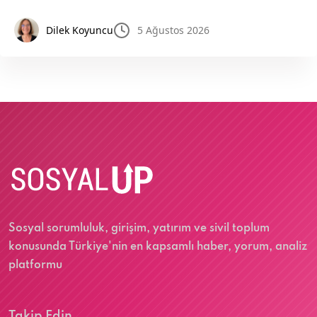
Dilek Koyuncu
5 Ağustos 2026
Sosyal sorumluluk, girişim, yatırım ve sivil toplum
konusunda Türkiye'nin en kapsamlı haber, yorum, analiz
platformu
Takip Edin