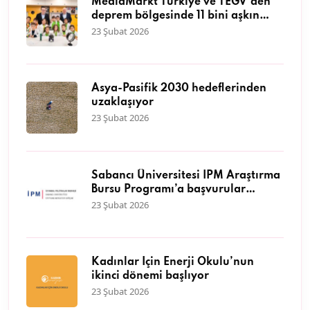
MediaMarkt Türkiye ve TEGV’den
deprem bölgesinde 11 bini aşkın
çocuğa nitelikli eğitim desteği
23 Şubat 2026
Asya-Pasifik 2030 hedeflerinden
uzaklaşıyor
23 Şubat 2026
Sabancı Üniversitesi İPM Araştırma
Bursu Programı’a başvurular
başladı
23 Şubat 2026
Kadınlar İçin Enerji Okulu’nun
ikinci dönemi başlıyor
23 Şubat 2026