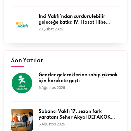
İnci Vakfı’ndan sürdürülebilir
geleceğe katkı: IV. Hasat Hibe
Programı başvuruları başladı
23 Şubat 2026
Son Yazılar
Gençler geleceklerine sahip çıkmak
için harekete geçti
6 Ağustos 2026
Sabancı Vakfı 17. sezon fark
yaratanı Seher Akyol DEFAKOK
Derneği ile kıyı ekosisteminin
6 Ağustos 2026
korunmasına öncülük ediyor