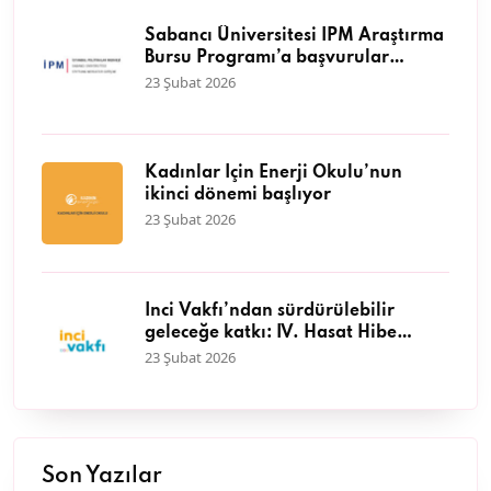
Sabancı Üniversitesi İPM Araştırma
Bursu Programı’a başvurular
başladı
23 Şubat 2026
Kadınlar İçin Enerji Okulu’nun
ikinci dönemi başlıyor
23 Şubat 2026
İnci Vakfı’ndan sürdürülebilir
geleceğe katkı: IV. Hasat Hibe
Programı başvuruları başladı
23 Şubat 2026
Son Yazılar