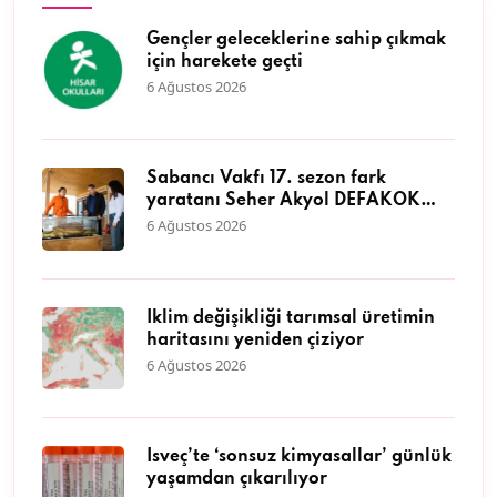
Gençler geleceklerine sahip çıkmak
için harekete geçti
6 Ağustos 2026
Sabancı Vakfı 17. sezon fark
yaratanı Seher Akyol DEFAKOK
Derneği ile kıyı ekosisteminin
6 Ağustos 2026
korunmasına öncülük ediyor
İklim değişikliği tarımsal üretimin
haritasını yeniden çiziyor
6 Ağustos 2026
İsveç’te ‘sonsuz kimyasallar’ günlük
yaşamdan çıkarılıyor