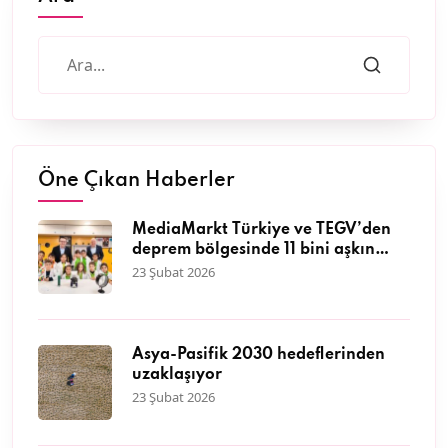
Öne Çıkan Haberler
MediaMarkt Türkiye ve TEGV’den
deprem bölgesinde 11 bini aşkın
çocuğa nitelikli eğitim desteği
23 Şubat 2026
Asya-Pasifik 2030 hedeflerinden
uzaklaşıyor
23 Şubat 2026