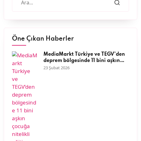
Öne Çıkan Haberler
MediaMarkt Türkiye ve TEGV’den
deprem bölgesinde 11 bini aşkın
çocuğa nitelikli eğitim desteği
23 Şubat 2026