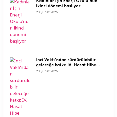
Kadınlar İçin Enerji Okulu’nun
ikinci dönemi başlıyor
23 Şubat 2026
İnci Vakfı’ndan sürdürülebilir
geleceğe katkı: IV. Hasat Hibe
Programı başvuruları başladı
23 Şubat 2026