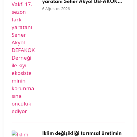
yaratanı Seher Akyol DEFAKOK
Derneği ile kıyı ekosisteminin
6 Ağustos 2026
korunmasına öncülük ediyor
İklim değişikliği tarımsal üretimin