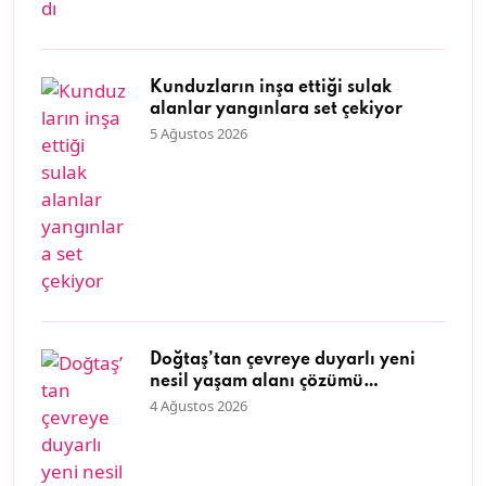
Kunduzların inşa ettiği sulak
alanlar yangınlara set çekiyor
5 Ağustos 2026
Doğtaş’tan çevreye duyarlı yeni
nesil yaşam alanı çözümü
atıklardan tasarıma uzanan
4 Ağustos 2026
yolculuk