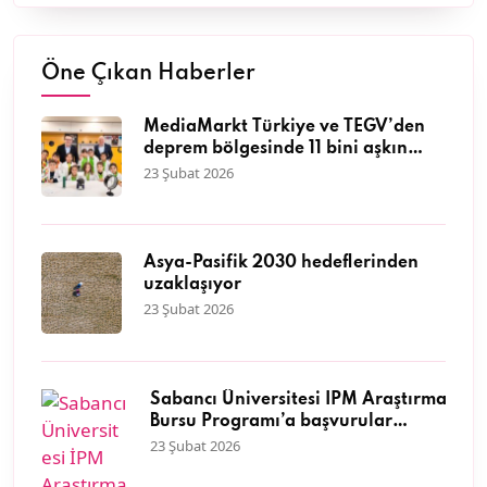
Öne Çıkan Haberler
MediaMarkt Türkiye ve TEGV’den
deprem bölgesinde 11 bini aşkın
çocuğa nitelikli eğitim desteği
23 Şubat 2026
Asya-Pasifik 2030 hedeflerinden
uzaklaşıyor
23 Şubat 2026
Sabancı Üniversitesi İPM Araştırma
Bursu Programı’a başvurular
başladı
23 Şubat 2026