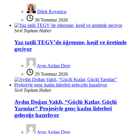
Dilek Koyuncu
30 Temmuz 2026
Sivil Toplum Haber
Yaz tatili TEGV’de öğrenme, keşif ve üretimle
geçiyor
Ayşe Arslan Dere
29 Temmuz 2026
Sivil Toplum Haber
Aydın Doğan Vakfı, “Güçlü Kızlar, Güçlü
Yarınlar” Projesiyle genç kadın liderleri
geleceğe hazırlıyor
Ayşe Arslan Dere