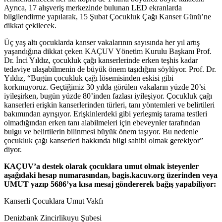
Ayrıca, 17 alışveriş merkezinde bulunan LED ekranlarda
bilgilendirme yapılarak, 15 Şubat Çocukluk Çağı Kanser Günü’ne
dikkat çekilecek.
Üç yaş altı çocuklarda kanser vakalarının sayısında her yıl artış
yaşandığına dikkat çeken KAÇUV Yönetim Kurulu Başkanı Prof.
Dr. İnci Yıldız, çocukluk çağı kanserlerinde erken teşhis kadar
tedaviye ulaşabilmenin de büyük önem taşıdığını söylüyor. Prof. Dr.
Yıldız, “Bugün çocukluk çağı lösemisinden eskisi gibi
korkmuyoruz. Geçtiğimiz 30 yılda görülen vakaların yüzde 20’si
iyileşirken, bugün yüzde 80’inden fazlası iyileşiyor. Çocukluk çağı
kanserleri erişkin kanserlerinden türleri, tanı yöntemleri ve belirtileri
bakımından ayrışıyor. Erişkinlerdeki gibi yerleşmiş tarama testleri
olmadığından erken tanı alabilmeleri için ebeveynler tarafından
bulgu ve belirtilerin bilinmesi büyük önem taşıyor. Bu nedenle
çocukluk çağı kanserleri hakkında bilgi sahibi olmak gerekiyor”
diyor.
KAÇUV’a destek olarak çocuklara umut olmak isteyenler
aşağıdaki hesap numarasından, bagis.kacuv.org üzerinden veya
UMUT yazıp 5686’ya kısa mesaj göndererek bağış yapabiliyor:
Kanserli Çocuklara Umut Vakfı
Denizbank Zincirlikuyu Şubesi