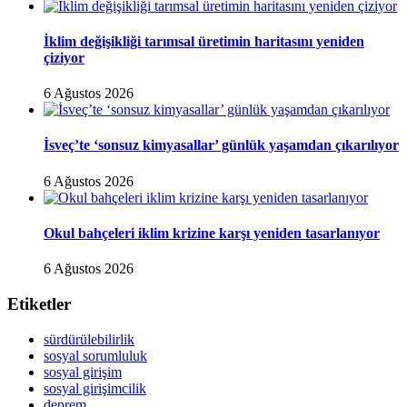
İklim değişikliği tarımsal üretimin haritasını yeniden
çiziyor
6 Ağustos 2026
İsveç’te ‘sonsuz kimyasallar’ günlük yaşamdan çıkarılıyor
6 Ağustos 2026
Okul bahçeleri iklim krizine karşı yeniden tasarlanıyor
6 Ağustos 2026
Etiketler
sürdürülebilirlik
sosyal sorumluluk
sosyal girişim
sosyal girişimcilik
deprem