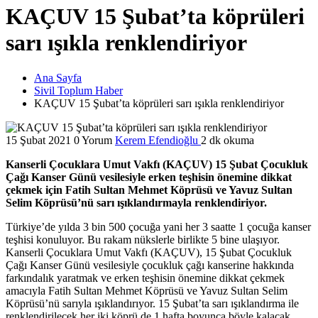
KAÇUV 15 Şubat’ta köprüleri
sarı ışıkla renklendiriyor
Ana Sayfa
Sivil Toplum Haber
KAÇUV 15 Şubat’ta köprüleri sarı ışıkla renklendiriyor
15 Şubat 2021
0 Yorum
Kerem Efendioğlu
2 dk okuma
Kanserli Çocuklara Umut Vakfı (KAÇUV) 15 Şubat Çocukluk
Çağı Kanser Günü vesilesiyle erken teşhisin önemine dikkat
çekmek için Fatih Sultan Mehmet Köprüsü ve Yavuz Sultan
Selim Köprüsü’nü sarı ışıklandırmayla renklendiriyor.
Türkiye’de yılda 3 bin 500 çocuğa yani her 3 saatte 1 çocuğa kanser
teşhisi konuluyor. Bu rakam nükslerle birlikte 5 bine ulaşıyor.
Kanserli Çocuklara Umut Vakfı (KAÇUV), 15 Şubat Çocukluk
Çağı Kanser Günü vesilesiyle çocukluk çağı kanserine hakkında
farkındalık yaratmak ve erken teşhisin önemine dikkat çekmek
amacıyla Fatih Sultan Mehmet Köprüsü ve Yavuz Sultan Selim
Köprüsü’nü sarıyla ışıklandırıyor. 15 Şubat’ta sarı ışıklandırma ile
renklendirilecek her iki köprü de 1 hafta boyunca böyle kalacak.