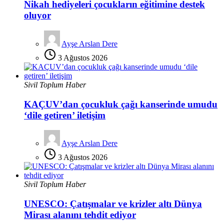
Nikah hediyeleri çocukların eğitimine destek
oluyor
Ayşe Arslan Dere
3 Ağustos 2026
Sivil Toplum Haber
KAÇUV’dan çocukluk çağı kanserinde umudu
‘dile getiren’ iletişim
Ayşe Arslan Dere
3 Ağustos 2026
Sivil Toplum Haber
UNESCO: Çatışmalar ve krizler altı Dünya
Mirası alanını tehdit ediyor