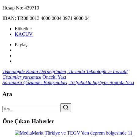
Hesap No: 439719
IBAN: TR08 0013 4000 0004 3971 9000 04
Etiketler:
KAÇUV
Paylaş:
Teknolojide Kadın Derneği’nden, Tarımda Teknolojik ve İnovatif
Çözümler yarışması
Önceki Yazı
Sorunlara Çözümler Buluşmaları, 16 Şubat’ta başlıyor
Sonraki Yazı
Ara
Öne Çıkan Haberler