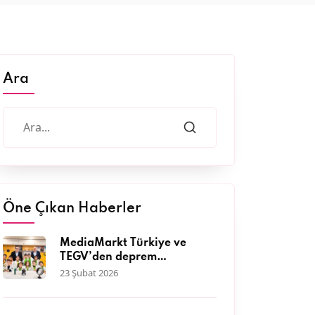
Ara
Öne Çıkan Haberler
MediaMarkt Türkiye ve
TEGV’den deprem
bölgesinde 11 bini aşkın
23 Şubat 2026
çocuğa nitelikli eğitim
desteği