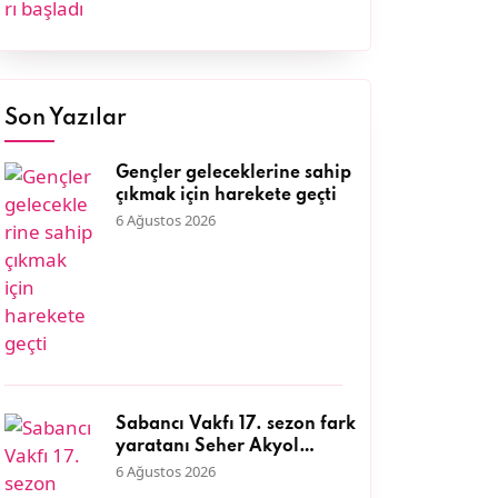
Son Yazılar
Gençler geleceklerine sahip
çıkmak için harekete geçti
6 Ağustos 2026
Sabancı Vakfı 17. sezon fark
yaratanı Seher Akyol
DEFAKOK Derneği ile kıyı
6 Ağustos 2026
ekosisteminin korunmasına