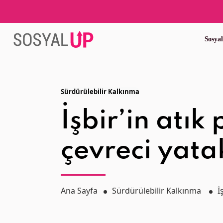
Sosya
Sürdürülebilir Kalkınma
İşbir’in atı
çevreci yatak
Ana Sayfa
Sürdürülebilir Kalkınma
İ