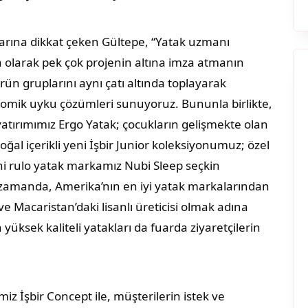
klarına dikkat çeken Gültepe, “Yatak uzmanı
a olarak pek çok projenin altına imza atmanın
rün gruplarını aynı çatı altında toplayarak
onomik uyku çözümleri sunuyoruz. Bununla birlikte,
 yatırımımız Ergo Yatak; çocukların gelişmekte olan
doğal içerikli yeni İşbir Junior koleksiyonumuz; özel
ni rulo yatak markamız Nubi Sleep seçkin
ın zamanda, Amerika’nın en iyi yatak markalarından
 ve Macaristan’daki lisanlı üreticisi olmak adına
yüksek kaliteli yatakları da fuarda ziyaretçilerin
z İşbir Concept ile, müşterilerin istek ve