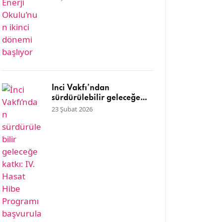
İnci Vakfı’ndan
sürdürülebilir geleceğe
katkı: IV. Hasat Hibe
23 Şubat 2026
Programı başvuruları
başladı