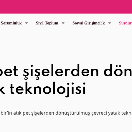
l Sorumluluk
Sivil Toplum
Sosyal Girişimcilik
Sürdür
k pet şişelerden d
 teknolojisi
şbir’in atık pet şişelerden dönüştürülmüş çevreci yatak tekno