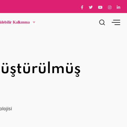
ülebilir Kalkınma
önüştürülmüş
lojisi