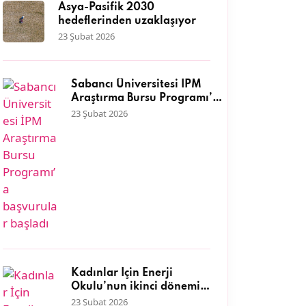
Asya-Pasifik 2030
hedeflerinden uzaklaşıyor
23 Şubat 2026
Sabancı Üniversitesi İPM
Araştırma Bursu Programı’a
başvurular başladı
23 Şubat 2026
Kadınlar İçin Enerji
Okulu’nun ikinci dönemi
başlıyor
23 Şubat 2026