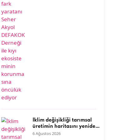
öncülük ediyor
İklim değişikliği tarımsal
üretimin haritasını yeniden
çiziyor
6 Ağustos 2026