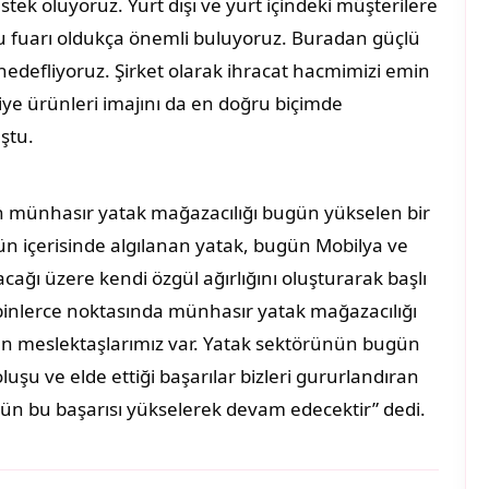
k oluyoruz. Yurt dışı ve yurt içindeki müşterilere
bu fuarı oldukça önemli buluyoruz. Buradan güçlü
 hedefliyoruz. Şirket olarak ihracat hacmimizi emin
iye ürünleri imajını da en doğru biçimde
ştu.
yan münhasır yatak mağazacılığı bugün yükselen bir
ün içerisinde algılanan yatak, bugün Mobilya ve
cağı üzere kendi özgül ağırlığını oluşturarak başlı
n binlerce noktasında münhasır yatak mağazacılığı
an meslektaşlarımız var. Yatak sektörünün bugün
u ve elde ettiği başarılar bizleri gururlandıran
ün bu başarısı yükselerek devam edecektir” dedi.