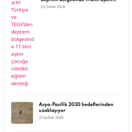
deprem bölgesinde 11 bini aşkın
çocuğa nitelikli eğitim desteği
23 Şubat 2026
Asya-Pasifik 2030 hedeflerinden
uzaklaşıyor
23 Şubat 2026