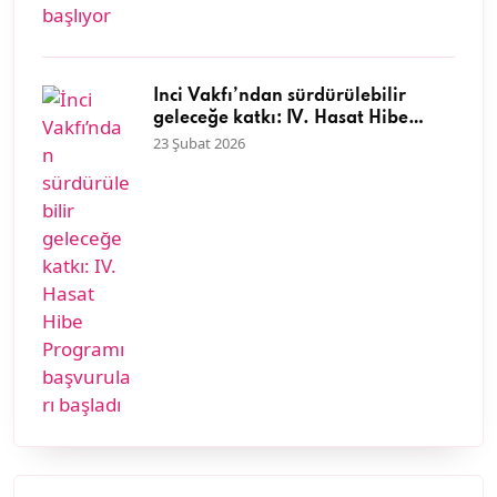
İnci Vakfı’ndan sürdürülebilir
geleceğe katkı: IV. Hasat Hibe
Programı başvuruları başladı
23 Şubat 2026