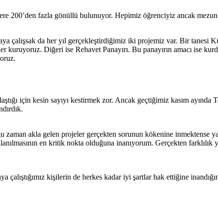
zere 200’den fazla gönüllü bulunuyor. Hepimiz öğrenciyiz ancak mezun
ratmaya çalışsak da her yıl gerçekleştirdiğimiz iki projemiz var. Bir ta
ler kuruyoruz. Diğeri ise Rehavet Panayırı. Bu panayırın amacı ise kur
yoruz.
ulaştığı için kesin sayıyı kestirmek zor. Ancak geçtiğimiz kasım ayın
ndırdık.
oğu zaman akla gelen projeler gerçekten sorunun kökenine inmektense y
lmasının en kritik nokta olduğuna inanıyorum. Gerçekten farklılık yara
alıştığımız kişilerin de herkes kadar iyi şartlar hak ettiğine inandığı