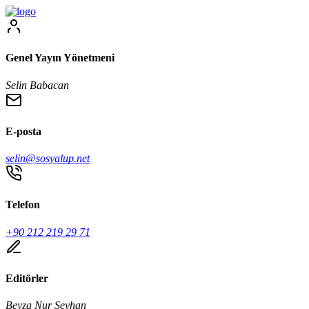
Genel Yayın Yönetmeni
Selin Babacan
E-posta
selin@sosyalup.net
Telefon
+90 212 219 29 71
Editörler
Beyza Nur Seyhan