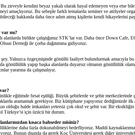
lı. Bu zirveyle kendini beyaz yakalı olarak hayal edemeyen veya etse b
enmeyi amaçlıyoruz. Bu sebeple farklı temalarda seminer ve atölyeler orga
ileceği hakkında daha önce adım atmış kişilerin kendi hikayelerini payla
ar var mı?
arklı alanlarda birlikte çalıştığımız STK’lar var. Daha önce Down Caf
 Olsun Derneği ile çorba dağıtımına gidiyoruz.
 şey. Yalnızca özgeçmişinde gönüllü faaliyet bulundurmak amacıyla bu iş
landa gönüllülük yapıp başka alanlarda duyarsız olmanın gönüllülük ol
nlar yararına da çalışmalıyız.
 var?
likle eğitimde fırsat eşitliği. Büyük şehirlerde ve şehir merkezlerinde 
klarda aramamak gerekiyor. Biz kütüphane yapıyoruz dediğimizde ilk akla
ın olduğu halde imkanları yetersiz çok okul ve şehir var. Bir eksikliğ
ıl Türkiye’si için üzücü bir durum.
planlarınızdan kısaca bahseder misiniz?
kliliklerine daha fazla dokunabilmeyi hedefliyoruz. Maddi kaynaklarımız
liyoruz. Bunun dışında da gerek Koç Üniversitesi gerek diğer üniversit