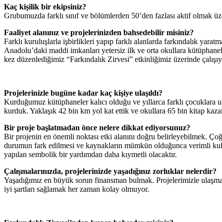
Kaç kişilik bir ekipsiniz?
Grubumuzda farklı sınıf ve bölümlerden 50’den fazlası aktif olmak ü
Faaliyet alanınız ve projelerinizden bahsedebilir misiniz?
Farklı kuruluşlarla işbirlikleri yapıp farklı alanlarda farkındalık ya
Anadolu’daki maddi imkanları yetersiz ilk ve orta okullara kütüphane
kez düzenlediğimiz “Farkındalık Zirvesi” etkinliğimiz üzerinde çalışı
Projelerinizle bugüne kadar kaç kişiye ulaşıldı?
Kurduğumuz kütüphaneler kalıcı olduğu ve yıllarca farklı çocuklara 
kurduk. Yaklaşık 42 bin km yol kat ettik ve okullara 65 bin kitap kaza
Bir proje başlatmadan önce nelere dikkat ediyorsunuz?
Bir projenin en önemli noktası etki alanını doğru belirleyebilmek. Ç
durumun fark edilmesi ve kaynakların mümkün olduğunca verimli kullanı
yapılan sembolik bir yardımdan daha kıymetli olacaktır.
Çalışmalarınızda, projelerinizde yaşadığınız zorluklar nelerdir?
Yaşadığımız en büyük sorun finansman bulmak. Projelerimizle ulaşmaya ç
iyi şartları sağlamak her zaman kolay olmuyor.