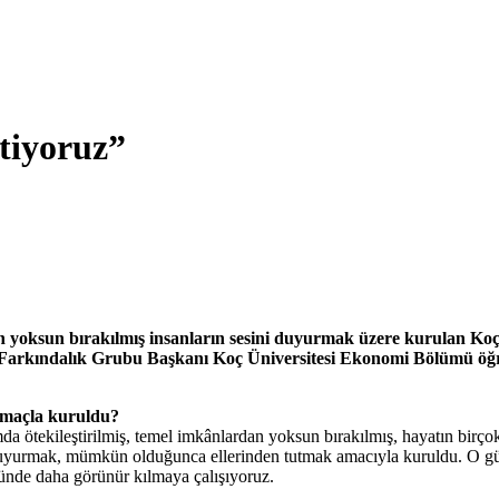
stiyoruz”
den yoksun bırakılmış insanların sesini duyurmak üzere kurulan Koç
Farkındalık Grubu Başkanı Koç Üniversitesi Ekonomi Bölümü öğrenc
amaçla kuruldu?
 ötekileştirilmiş, temel imkânlardan yoksun bırakılmış, hayatın birçok 
i duyurmak, mümkün olduğunca ellerinden tutmak amacıyla kuruldu. O gün
zünde daha görünür kılmaya çalışıyoruz.