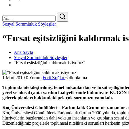
Sosyal Sorumluluk Söyleşiler
“Fırsat eşitsizliğini kaldırmak i
Ana Sayfa
Sosyal Sorumluluk Söyleşiler
“Fırsat eşitsizliğini kaldırmak istiyoruz”
1 Mart 2019
0 Yorum
Ferit Zoğlar
6 dk okuma
Toplumda ötekileştirilmiş, temel imkânlardan ve fırsat eşitliğin
yerel ve ulusal çapta yardım faaliyetlerinde bulunuyor. KUGON 
gelecek planları hakkındaki pek çok sorumuzu yanıtladı.
Koç Üniversitesi Gönüllüleri – Farkındalık Grubu ne zaman ne 
Koç Üniversitesi Gönüllüleri- Farkındalık Grubu 2000 yılında, toplumda
hürriyetlerin bazılarından dahi yoksun insanların ve grupların sesin
Düzenlediğimiz projelerle toplumsal nitelikteki sorunları herkesin gö