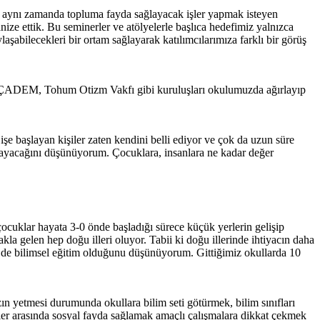
ile aynı zamanda topluma fayda sağlayacak işler yapmak isteyen
nize ettik. Bu seminerler ve atölyelerle başlıca hedefimiz yalnızca
şabilecekleri bir ortam sağlayarak katılımcılarımıza farklı bir görüş
e, EÇADEM, Tohum Otizm Vakfı gibi kuruluşları okulumuzda ağırlayıp
e başlayan kişiler zaten kendini belli ediyor ve çok da uzun süre
amayacağını düşünüyorum. Çocuklara, insanlara ne kadar değer
çocuklar hayata 3-0 önde başladığı sürece küçük yerlerin gelişip
 gelen hep doğu illeri oluyor. Tabii ki doğu illerinde ihtiyacın daha
in de bilimsel eğitim olduğunu düşünüyorum. Gittiğimiz okullarda 10
ın yetmesi durumunda okullara bilim seti götürmek, bilim sınıfları
eler arasında sosyal fayda sağlamak amaçlı çalışmalara dikkat çekmek