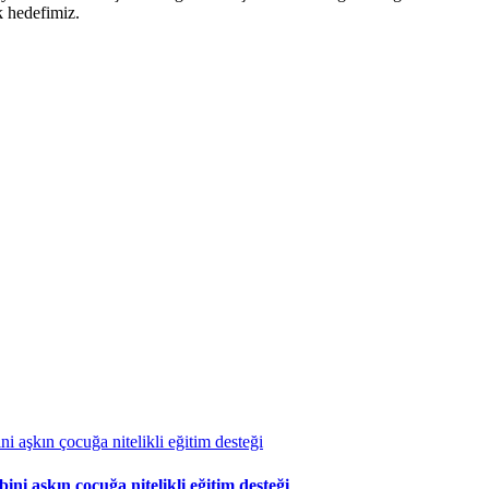
k hedefimiz.
 aşkın çocuğa nitelikli eğitim desteği