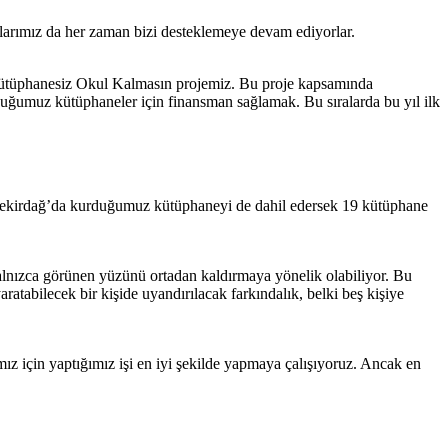
larımız da her zaman bizi desteklemeye devam ediyorlar.
nesi Kütüphanesiz Okul Kalmasın projemiz. Bu proje kapsamında
duğumuz kütüphaneler için finansman sağlamak. Bu sıralarda bu yıl ilk
da Tekirdağ’da kurduğumuz kütüphaneyi de dahil edersek 19 kütüphane
alnızca görünen yüzünü ortadan kaldırmaya yönelik olabiliyor. Bu
tabilecek bir kişide uyandırılacak farkındalık, belki beş kişiye
mız için yaptığımız işi en iyi şekilde yapmaya çalışıyoruz. Ancak en