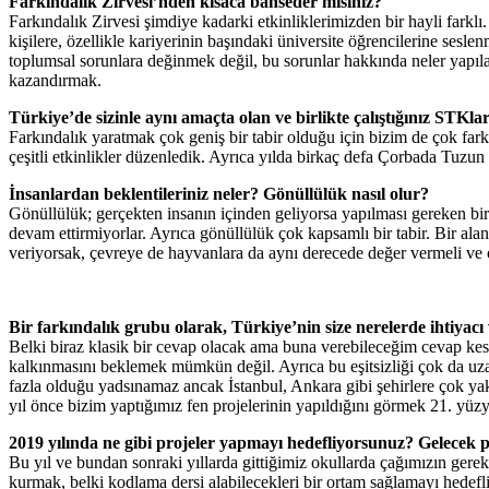
Farkındalık Zirvesi’nden kısaca bahseder misiniz?
Farkındalık Zirvesi şimdiye kadarki etkinliklerimizden bir hayli fark
kişilere, özellikle kariyerinin başındaki üniversite öğrencilerine sesl
toplumsal sorunlara değinmek değil, bu sorunlar hakkında neler yapılab
kazandırmak.
Türkiye’de sizinle aynı amaçta olan ve birlikte çalıştığınız STKl
Farkındalık yaratmak çok geniş bir tabir olduğu için bizim de çok f
çeşitli etkinlikler düzenledik. Ayrıca yılda birkaç defa Çorbada Tuzun
İnsanlardan beklentileriniz neler? Gönüllülük nasıl olur?
Gönüllülük; gerçekten insanın içinden geliyorsa yapılması gereken bir
devam ettirmiyorlar. Ayrıca gönüllülük çok kapsamlı bir tabir. Bir a
veriyorsak, çevreye de hayvanlara da aynı derecede değer vermeli ve o
Bir farkındalık grubu olarak, Türkiye’nin size nerelerde ihtiyacı
Belki biraz klasik bir cevap olacak ama buna verebileceğim cevap kesin
kalkınmasını beklemek mümkün değil. Ayrıca bu eşitsizliği çok da uza
fazla olduğu yadsınamaz ancak İstanbul, Ankara gibi şehirlere çok yak
yıl önce bizim yaptığımız fen projelerinin yapıldığını görmek 21. yüzy
2019 yılında ne gibi projeler yapmayı hedefliyorsunuz? Gelecek 
Bu yıl ve bundan sonraki yıllarda gittiğimiz okullarda çağımızın gere
kurmak, belki kodlama dersi alabilecekleri bir ortam sağlamayı hedef