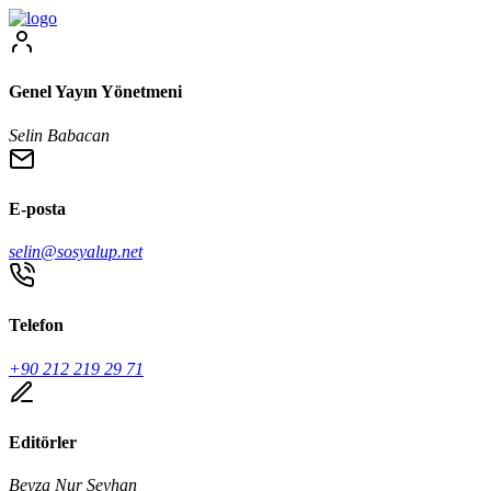
Genel Yayın Yönetmeni
Selin Babacan
E-posta
selin@sosyalup.net
Telefon
+90 212 219 29 71
Editörler
Beyza Nur Seyhan