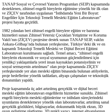
TANAP Sosyal ve Çevresel Yatırım Programları (SEIP) kapsamında
desteklenen, zihinsel engelli bireylerin eğitimine yönelik bir ilk olan
ve ZİÇEV tarafından uygulanan “İstihdamda Yeni Bir Boyut:
Engelliler İçin Teknoloji Temelli Mesleki Eğitim Laboratuvarı”
projesi hayata geçirildi.
1982 yılından beri zihinsel engelli bireylere eğitim ve barınma
hizmetleri sunan Zihinsel Yetersiz Çocukları Yetiştirme ve Koruma
Vakfı’nın (ZİÇEV) projesine destek sunan TANAP SEIP, vakfın
Ankara-Gölbaşı’nda bulunan yerleşkesine, Türkiye’deki ilk ve en
kapsamlı Teknoloji Temelli Mesleki ve Dijital Beceri Eğitimi
Laboratuvarı kurulmasını sağladı. Temel amacı, “zihinsel engelli
bireylerin ekonomik ve sosyal uyumunun güçlendirilmesi için
yenilikçi yaklaşımlarla yerel insan kaynakları potansiyelinin ve
sosyal sermayenin artırılması” olan proje kapsamında ZİÇEV
yerleşkesinde yer alan mesleki eğitim binasında bulunan atölyelerin,
proje hedeflerine yönelik tadilatları, altyapı çalışmaları ve teknolojik
donanımları yapıldı.
Proje kapsamında üç adet artırılmış gerçeklik ve dijital beceri
mesleki eğitim laboratuvarı engellilerin hizmetine sunuldu. Zihinsel
engelli bireylerin mesleki eğitimlerine ve istihdam süreçlerindeki
uyumlarını desteklemeye yönelik olan laboratuvarlar, artırılmış sanal
gerçeklik gözlükleri, bilgisayarlar, dokunmatik büyük ekran, 3D
oyun geliştirme platformu, 3D renkli yazıcı, internet altyapılarının