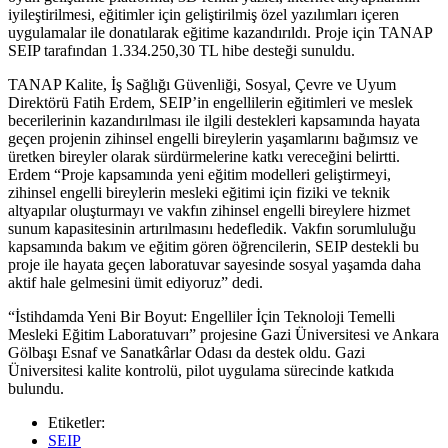
iyileştirilmesi, eğitimler için geliştirilmiş özel yazılımları içeren
uygulamalar ile donatılarak eğitime kazandırıldı. Proje için TANAP
SEIP tarafından 1.334.250,30 TL hibe desteği sunuldu.
TANAP Kalite, İş Sağlığı Güvenliği, Sosyal, Çevre ve Uyum
Direktörü Fatih Erdem, SEIP’in engellilerin eğitimleri ve meslek
becerilerinin kazandırılması ile ilgili destekleri kapsamında hayata
geçen projenin zihinsel engelli bireylerin yaşamlarını bağımsız ve
üretken bireyler olarak sürdürmelerine katkı vereceğini belirtti.
Erdem “Proje kapsamında yeni eğitim modelleri geliştirmeyi,
zihinsel engelli bireylerin mesleki eğitimi için fiziki ve teknik
altyapılar oluşturmayı ve vakfın zihinsel engelli bireylere hizmet
sunum kapasitesinin artırılmasını hedefledik. Vakfın sorumluluğu
kapsamında bakım ve eğitim gören öğrencilerin, SEIP destekli bu
proje ile hayata geçen laboratuvar sayesinde sosyal yaşamda daha
aktif hale gelmesini ümit ediyoruz” dedi.
“İstihdamda Yeni Bir Boyut: Engelliler İçin Teknoloji Temelli
Mesleki Eğitim Laboratuvarı” projesine Gazi Üniversitesi ve Ankara
Gölbaşı Esnaf ve Sanatkârlar Odası da destek oldu. Gazi
Üniversitesi kalite kontrolü, pilot uygulama sürecinde katkıda
bulundu.
Etiketler:
SEIP