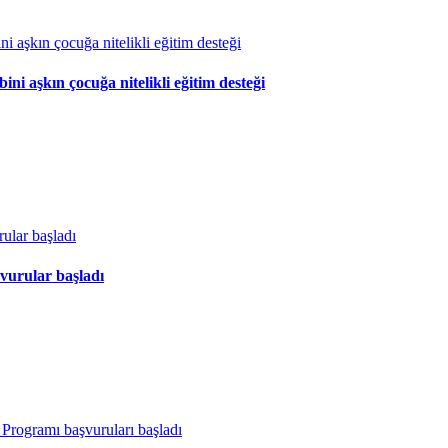
 aşkın çocuğa nitelikli eğitim desteği
vurular başladı