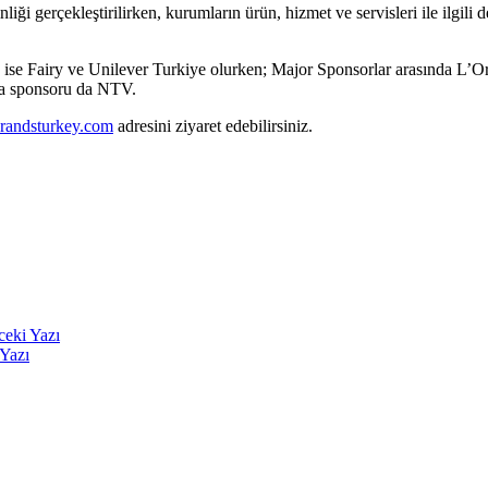
 gerçekleştirilirken, kurumların ürün, hizmet ve servisleri ile ilgili de
e Fairy ve Unilever Turkiye olurken; Major Sponsorlar arasında L’Orea
ya sponsoru da NTV.
ebrandsturkey.com
adresini ziyaret edebilirsiniz.
eki Yazı
Yazı