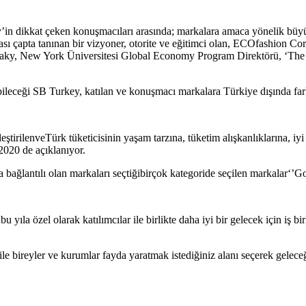
’in dikkat çeken konuşmacıları arasında; markalara amaca yönelik büyü
 çapta tanınan bir vizyoner, otorite ve eğitimci olan, ECOfashion Co
ky, New York Üniversitesi Global Economy Program Direktörü, ‘The Se
bileceği SB Turkey, katılan ve konuşmacı markalara Türkiye dışında far
leştirilenveTürk tüketicisinin yaşam tarzına, tüketim alışkanlıklarına, 
2020 de açıklanıyor.
a bağlantılı olan markaları seçtiğibirçok kategoride seçilen markalar‘’G
a özel olarak katılımcılar ile birlikte daha iyi bir gelecek için iş bir
 ile bireyler ve kurumlar fayda yaratmak istediğiniz alanı seçerek gelec