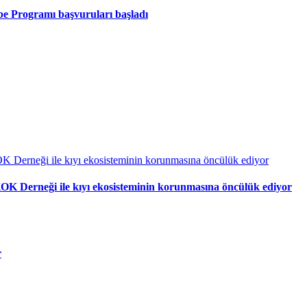
ibe Programı başvuruları başladı
OK Derneği ile kıyı ekosisteminin korunmasına öncülük ediyor
r