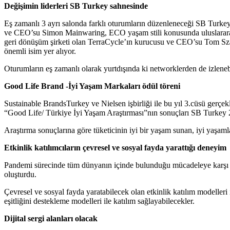
Değişimin liderleri SB Turkey sahnesinde
Eş zamanlı 3 ayrı salonda farklı oturumların düzenleneceği SB Turkey
ve CEO’su Simon Mainwaring, ECO yaşam stili konusunda uluslararası
geri dönüşüm şirketi olan TerraCycle’ın kurucusu ve CEO’su Tom Sza
önemli isim yer alıyor.
Oturumların eş zamanlı olarak yurtdışında ki networklerden de izlene
Good Life Brand -İyi Yaşam Markaları ödül töreni
Sustainable BrandsTurkey ve Nielsen işbirliği ile bu yıl 3.cüsü gerçek
“Good Life/ Türkiye İyi Yaşam Araştırması”nın sonuçları SB Turkey 
Araştırma sonuçlarına göre tüketicinin iyi bir yaşam sunan, iyi yaşaml
Etkinlik katılımcıların çevresel ve sosyal fayda yarattığı deneyim
Pandemi sürecinde tüm dünyanın içinde bulunduğu mücadeleye karşı bu yıl
oluşturdu.
Çevresel ve sosyal fayda yaratabilecek olan etkinlik katılım modelleri
eşitliğini destekleme modelleri ile katılım sağlayabilecekler.
Dijital sergi alanları olacak