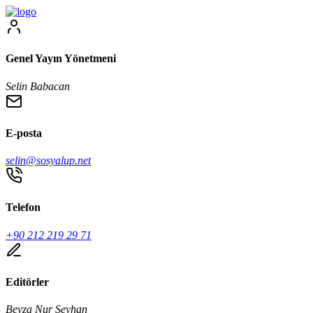
Genel Yayın Yönetmeni
Selin Babacan
E-posta
selin@sosyalup.net
Telefon
+90 212 219 29 71
Editörler
Beyza Nur Seyhan