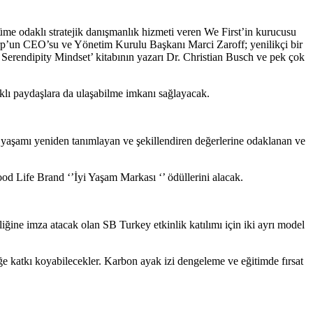
me odaklı stratejik danışmanlık hizmeti veren We First’in kurucusu
rp’un CEO’su ve Yönetim Kurulu Başkanı Marci Zaroff; yenilikçi bir
rendipity Mindset’ kitabının yazarı Dr. Christian Busch ve pek çok
klı paydaşlara da ulaşabilme imkanı sağlayacak.
iyi yaşamı yeniden tanımlayan ve şekillendiren değerlerine odaklanan ve
ood Life Brand ‘’İyi Yaşam Markası ‘’ ödüllerini alacak.
liğine imza atacak olan SB Turkey etkinlik katılımı için iki ayrı model
eğe katkı koyabilecekler. Karbon ayak izi dengeleme ve eğitimde fırsat