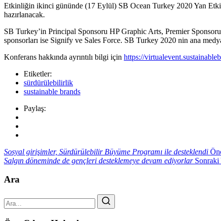
Etkinliğin ikinci gününde (17 Eylül) SB Ocean Turkey 2020 Yan Etkinliği
hazırlanacak.
SB Turkey’in Principal Sponsoru HP Graphic Arts, Premier Sponsoru is
sponsorları ise Signify ve Sales Force. SB Turkey 2020 nin ana med
Konferans hakkında ayrıntılı bilgi için
https://virtualevent.sustainabl
Etiketler:
sürdürülebilirlik
sustainable brands
Paylaş:
Sosyal girişimler, Sürdürülebilir Büyüme Programı ile desteklendi
Önc
Salgın döneminde de gençleri desteklemeye devam ediyorlar
Sonraki 
Ara