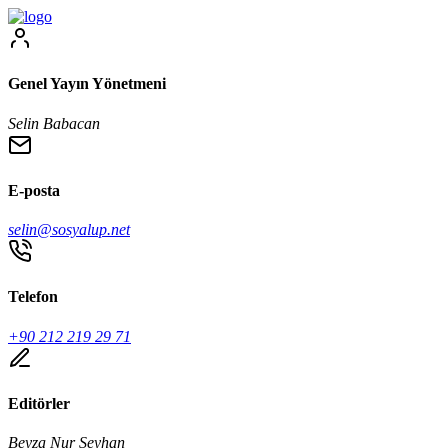
Genel Yayın Yönetmeni
Selin Babacan
E-posta
selin@sosyalup.net
Telefon
+90 212 219 29 71
Editörler
Beyza Nur Seyhan