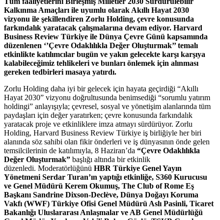
Tüm faaliyetlerini Birleşmiş Milletler 2030 Sürdürülebilir
Kalkınma Amaçları ile uyumlu olarak Akıllı Hayat 2030
vizyonu ile şekillendiren Zorlu Holding, çevre konusunda
farkındalık yaratacak çalışmalarına devam ediyor. Harvard
Business Review Türkiye ile Dünya Çevre Günü kapsamında
düzenlenen ‘’Çevre Odaklılıkla Değer Oluşturmak’’ temalı
etkinlikte katılımcılar bugün ve yakın gelecekte karşı karşıya
kalabileceğimiz tehlikeleri ve bunları önlemek için alınması
gereken tedbirleri masaya yatırdı.
Zorlu Holding daha iyi bir gelecek için hayata geçirdiği “Akıllı
Hayat 2030” vizyonu doğrultusunda benimsediği “sorumlu yatırım
holdingi” anlayışıyla; çevresel, sosyal ve yönetişim
alanlarında tüm
paydaşları için değer yaratırken; çevre konusunda farkındalık
yaratacak proje ve etkinliklere imza atmayı sürdürüyor. Zorlu
Holding, Harvard Business Review Türkiye iş birliğiyle her biri
alanında söz sahibi olan fikir önderleri ve iş dünyasının önde gelen
temsilcilerinin de katılımıyla, 8 Haziran’da
“Çevre Odaklılıkla
Değer Oluşturmak”
başlığı altında bir etkinlik
düzenledi. Moderatörlüğünü
HBR Türkiye Genel Yayın
Yönetmeni Serdar Turan’ın yaptığı etkinliğe
,
S360 Kurucusu
ve Genel Müdürü Kerem Okumuş, The Club of Rome Eş
Başkanı Sandrine Dixson-Declève
,
Dünya Doğayı Koruma
Vakfı (WWF) Türkiye Ofisi Genel Müdürü Aslı Pasinli, Ticaret
Bakanlığı Uluslararası Anlaşmalar ve AB Genel Müdürlüğü