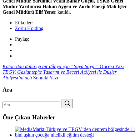
Genel Müdür Yardımcı Vekili Bahar Güçlü
,
TSKB Genel
Müdür Yardımcısı Hakan Aygen ve Zorlu Enerji Mali İşler
Genel Müdürü Elif Yener
katıldı.
Etiketler:
Zorlu Holding
Paylaş:
Koton’dan daha iyi bir dünya için “Suya Saygı”
Önceki Yazı
TEGV, Gaziantep’te Tasarım ve Beceri Atölyesi ile Düşler
Atölyesi’ni açtı
Sonraki Yazı
Ara
Öne Çıkan Haberler