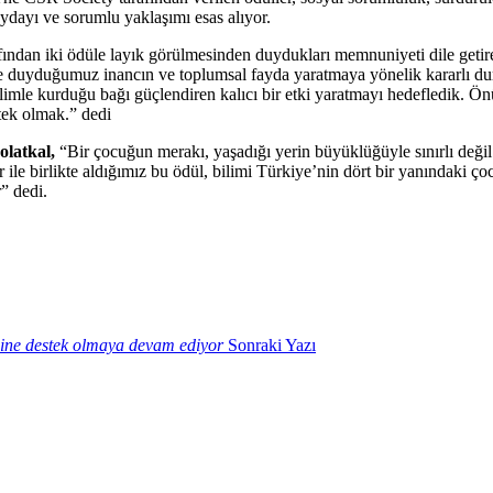
faydayı ve sorumlu yaklaşımı esas alıyor.
afından iki ödüle layık görülmesinden duydukları memnuniyeti dile geti
ne duyduğumuz inancın ve toplumsal fayda yaratmaya yönelik kararlı d
ilimle kurduğu bağı güçlendiren kalıcı bir etki yaratmayı hedefledik.
tek olmak.” dedi
olatkal,
“Bir çocuğun merakı, yaşadığı yerin büyüklüğüyle sınırlı değil
r ile birlikte aldığımız bu ödül, bilimi Türkiye’nin dört bir yanındaki ç
” dedi.
mine destek olmaya devam ediyor
Sonraki Yazı