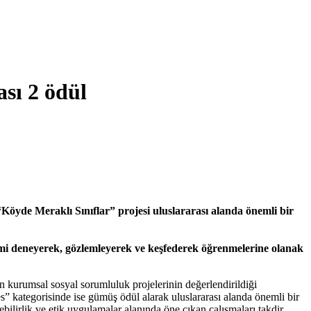
sı 2 ödül
“Köyde Meraklı Sınıflar” projesi uluslararası alanda önemli bir
limi deneyerek, gözlemleyerek ve keşfederek öğrenmelerine olanak
 kurumsal sosyal sorumluluk projelerinin değerlendirildiği
 kategorisinde ise gümüş ödül alarak uluslararası alanda önemli bir
ilirlik ve etik uygulamalar alanında öne çıkan çalışmaları takdir