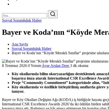
Sosyal Sorumluluk Haber
Bayer ve Koda’nın “Köyde Merakl
Ana Sayfa
Sosyal Sorumluluk Haber
Bayer ve Koda’nın “Köyde Meraklı Sınıflar” projesine uluslara
8 Temmuz 2026
0 Yorum
Ayşe Arslan Dere
3 dk okuma
Köy okullarında bilim okuryazarlığını desteklemek amacıyla
başarıya imza atarak International CSR Excellence Awards’
Proje “Community Commitment” kategorisinde altın, “Initiat
Köy okullarında ve özellikle birleştirilmiş sınıflarda gör
tanıyor.
Bayer ve Köy Okulları Değişim Ağı (KODA) iş birliğiyle hayata geçiri
International CSR Excellence Awards 2026’da iki ödülün birden sahibi
başarıya imza attı. Bağımsız ve kâr amacı gütmeyen bir kuruluş olan T