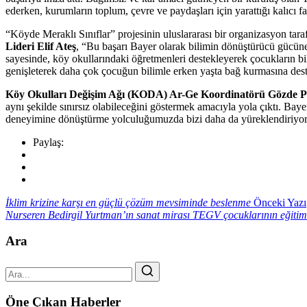
ederken, kurumların toplum, çevre ve paydaşları için yarattığı kalıcı 
“Köyde Meraklı Sınıflar” projesinin uluslararası bir organizasyon tar
Lideri Elif Ateş
, “Bu başarı Bayer olarak bilimin dönüştürücü gücü
sayesinde, köy okullarındaki öğretmenleri destekleyerek çocukların b
genişleterek daha çok çocuğun bilimle erken yaşta bağ kurmasına des
Köy Okulları Değişim Ağı (KODA) Ar-Ge Koordinatörü Gözde P
aynı şekilde sınırsız olabileceğini göstermek amacıyla yola çıktı. Baye
deneyimine dönüştürme yolculuğumuzda bizi daha da yüreklendiriyor
Paylaş:
İklim krizine karşı en güçlü çözüm mevsiminde beslenme
Önceki Yazı
Nurseren Bedirgil Yurtman’ın sanat mirası TEGV çocuklarının eğiti
Ara
Öne Çıkan Haberler