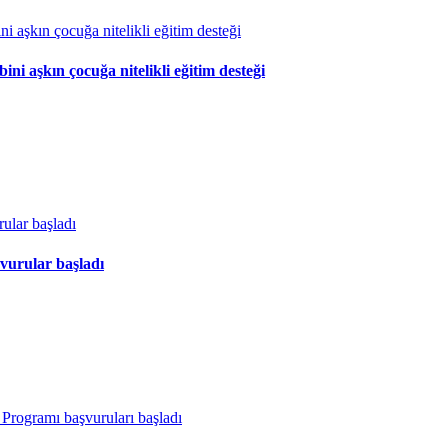
 aşkın çocuğa nitelikli eğitim desteği
vurular başladı