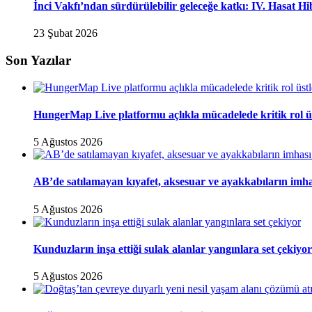
İnci Vakfı’ndan sürdürülebilir geleceğe katkı: IV. Hasat H
23 Şubat 2026
Son Yazılar
HungerMap Live platformu açlıkla mücadelede kritik rol ü
5 Ağustos 2026
AB’de satılamayan kıyafet, aksesuar ve ayakkabıların imha
5 Ağustos 2026
Kunduzların inşa ettiği sulak alanlar yangınlara set çekiyor
5 Ağustos 2026