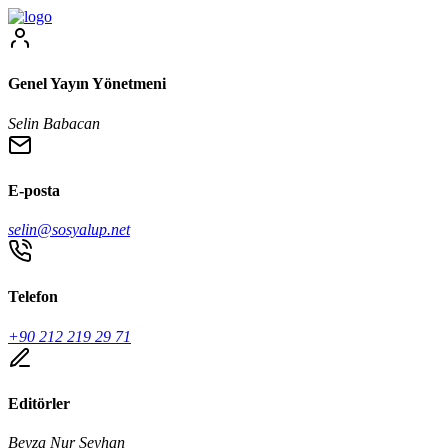
Genel Yayın Yönetmeni
Selin Babacan
E-posta
selin@sosyalup.net
Telefon
+90 212 219 29 71
Editörler
Beyza Nur Seyhan