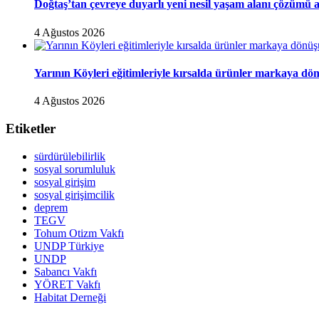
Doğtaş’tan çevreye duyarlı yeni nesil yaşam alanı çözümü 
4 Ağustos 2026
Yarının Köyleri eğitimleriyle kırsalda ürünler markaya dö
4 Ağustos 2026
Etiketler
sürdürülebilirlik
sosyal sorumluluk
sosyal girişim
sosyal girişimcilik
deprem
TEGV
Tohum Otizm Vakfı
UNDP Türkiye
UNDP
Sabancı Vakfı
YÖRET Vakfı
Habitat Derneği