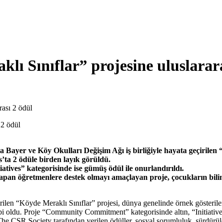
ı Sınıflar” projesine uluslarara
rası 2 ödül
 Bayer ve Köy Okulları Değişim Ağı iş birliğiyle hayata geçirilen 
ta 2 ödüle birden layık görüldü.
ives” kategorisinde ise gümüş ödül ile onurlandırıldı.
ev yapan öğretmenlere destek olmayı amaçlayan proje, çocukların bi
len “Köyde Meraklı Sınıflar” projesi, dünya genelinde örnek gösterilen
 oldu. Proje “Community Commitment” kategorisinde altın, “Initiatives”
he CSR Society tarafından verilen ödüller, sosyal sorumluluk, sürdürüleb