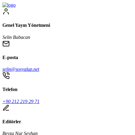
Genel Yayın Yönetmeni
Selin Babacan
E-posta
selin@sosyalup.net
Telefon
+90 212 219 29 71
Editörler
Beyza Nur Seyhan