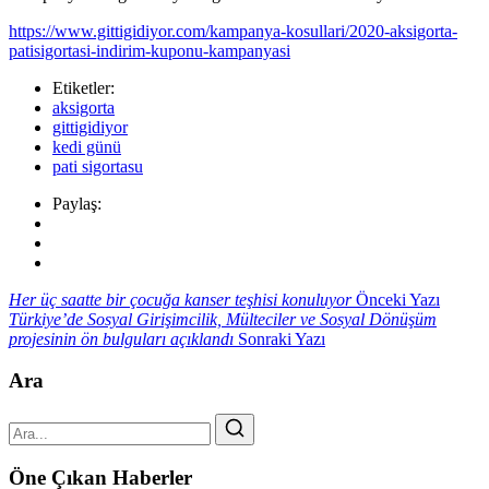
https://www.gittigidiyor.com/kampanya-kosullari/2020-aksigorta-
patisigortasi-indirim-kuponu-kampanyasi
Etiketler:
aksigorta
gittigidiyor
kedi günü
pati sigortasu
Paylaş:
Her üç saatte bir çocuğa kanser teşhisi konuluyor
Önceki Yazı
Türkiye’de Sosyal Girişimcilik, Mülteciler ve Sosyal Dönüşüm
projesinin ön bulguları açıklandı
Sonraki Yazı
Ara
Öne Çıkan Haberler