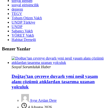
sosyal girişim
sosyal girişimcilik
deprem
TEGV
Tohum Otizm Vakfı
UNDP Türkiye
UNDP
Sabancı Vakfı
YÖRET Vakfı
Habitat Derneği
Benzer Yazılar
Sosyal Sorumluluk Haber
Doğtaş’tan çevreye duyarlı yeni nesil yaşam
alanı çözümü atıklardan tasarıma uzanan
yolculuk
Ayşe Arslan Dere
4 Ağustos 2026