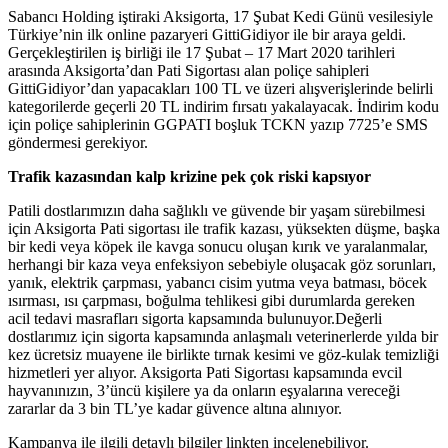
Sabancı Holding iştiraki Aksigorta, 17 Şubat Kedi Günü vesilesiyle
Türkiye’nin ilk online pazaryeri GittiGidiyor ile bir araya geldi.
Gerçekleştirilen iş birliği ile 17 Şubat – 17 Mart 2020 tarihleri
arasında Aksigorta’dan Pati Sigortası alan poliçe sahipleri
GittiGidiyor’dan yapacakları 100 TL ve üzeri alışverişlerinde belirli
kategorilerde geçerli 20 TL indirim fırsatı yakalayacak. İndirim kodu
için poliçe sahiplerinin GGPATI boşluk TCKN yazıp 7725’e SMS
göndermesi gerekiyor.
Trafik kazasından kalp krizine pek çok riski kapsıyor
Patili dostlarımızın daha sağlıklı ve güvende bir yaşam sürebilmesi
için Aksigorta Pati sigortası ile trafik kazası, yüksekten düşme, başka
bir kedi veya köpek ile kavga sonucu oluşan kırık ve yaralanmalar,
herhangi bir kaza veya enfeksiyon sebebiyle oluşacak göz sorunları,
yanık, elektrik çarpması, yabancı cisim yutma veya batması, böcek
ısırması, ısı çarpması, boğulma tehlikesi gibi durumlarda gereken
acil tedavi masrafları sigorta kapsamında bulunuyor.Değerli
dostlarımız için sigorta kapsamında anlaşmalı veterinerlerde yılda bir
kez ücretsiz muayene ile birlikte tırnak kesimi ve göz-kulak temizliği
hizmetleri yer alıyor. Aksigorta Pati Sigortası kapsamında evcil
hayvanınızın, 3’üncü kişilere ya da onların eşyalarına vereceği
zararlar da 3 bin TL’ye kadar güvence altına alınıyor.
Kampanya ile ilgili detaylı bilgiler linkten incelenebiliyor.