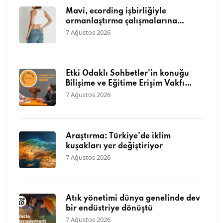
Mavi, ecording işbirliğiyle
ormanlaştırma çalışmalarına
destek olmaya, doğaya olan
7 Ağustos 2026
sevgisini müşterileriyle paylaşmaya
devam ediyor.
Etki Odaklı Sohbetler’in konuğu
Bilişime ve Eğitime Erişim Vakfı
Genel Müdürü Dr. Neyran
7 Ağustos 2026
Savaşman oldu
Araştırma: Türkiye’de iklim
kuşakları yer değiştiriyor
7 Ağustos 2026
Atık yönetimi dünya genelinde dev
bir endüstriye dönüştü
7 Ağustos 2026