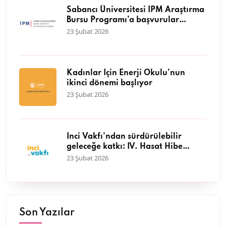
Sabancı Üniversitesi İPM Araştırma
Bursu Programı’a başvurular
başladı
23 Şubat 2026
Kadınlar İçin Enerji Okulu’nun
ikinci dönemi başlıyor
23 Şubat 2026
İnci Vakfı’ndan sürdürülebilir
geleceğe katkı: IV. Hasat Hibe
Programı başvuruları başladı
23 Şubat 2026
Son Yazılar