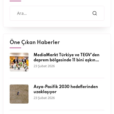
Öne Çıkan Haberler
MediaMarkt Türkiye ve TEGV’den
deprem bölgesinde 11 bini aşkın
çocuğa nitelikli eğitim desteği
23 Şubat 2026
Asya-Pasifik 2030 hedeflerinden
uzaklaşıyor
23 Şubat 2026