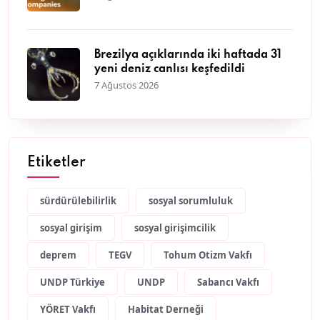
Brezilya açıklarında iki haftada 31
yeni deniz canlısı keşfedildi
7 Ağustos 2026
Etiketler
sürdürülebilirlik
sosyal sorumluluk
sosyal girişim
sosyal girişimcilik
deprem
TEGV
Tohum Otizm Vakfı
UNDP Türkiye
UNDP
Sabancı Vakfı
YÖRET Vakfı
Habitat Derneği