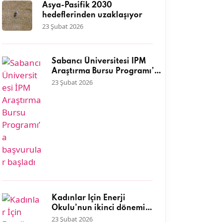
Asya-Pasifik 2030
hedeflerinden uzaklaşıyor
23 Şubat 2026
Sabancı Üniversitesi İPM
Araştırma Bursu Programı’a
başvurular başladı
23 Şubat 2026
Kadınlar İçin Enerji
Okulu’nun ikinci dönemi
başlıyor
23 Şubat 2026