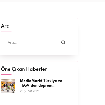
Ara
Öne Çıkan Haberler
MediaMarkt Türkiye ve
TEGV’den deprem
bölgesinde 11 bini aşkın
23 Şubat 2026
çocuğa nitelikli eğitim
desteği