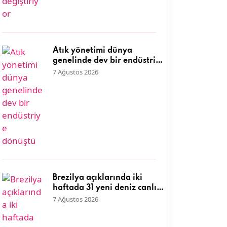
Atık yönetimi dünya
genelinde dev bir endüstriye
dönüştü
7 Ağustos 2026
Brezilya açıklarında iki
haftada 31 yeni deniz canlısı
keşfedildi
7 Ağustos 2026