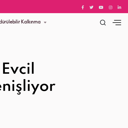
dürülebilir Kalkınma
Evcil
enişliyor