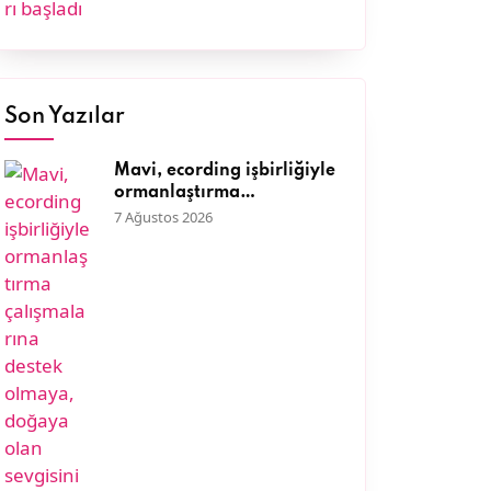
Son Yazılar
Mavi, ecording işbirliğiyle
ormanlaştırma
çalışmalarına destek
7 Ağustos 2026
olmaya, doğaya olan
sevgisini müşterileriyle
paylaşmaya devam ediyor.