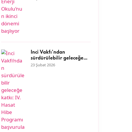
İnci Vakfı’ndan
sürdürülebilir geleceğe
katkı: IV. Hasat Hibe
23 Şubat 2026
Programı başvuruları
başladı