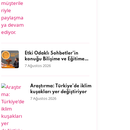
Etki Odaklı Sohbetler’in
konuğu Bilişime ve Eğitime
Erişim Vakfı Genel Müdürü
7 Ağustos 2026
Dr. Neyran Savaşman oldu
Araştırma: Türkiye’de iklim
kuşakları yer değiştiriyor
7 Ağustos 2026