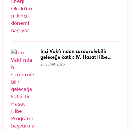
İnci Vakfı’ndan sürdürülebilir
geleceğe katkı: IV. Hasat Hibe
Programı başvuruları başladı
23 Şubat 2026