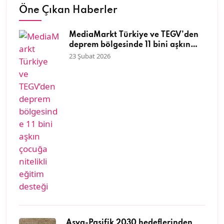
Öne Çıkan Haberler
MediaMarkt Türkiye ve TEGV’den
deprem bölgesinde 11 bini aşkın
çocuğa nitelikli eğitim desteği
23 Şubat 2026
Asya-Pasifik 2030 hedeflerinden