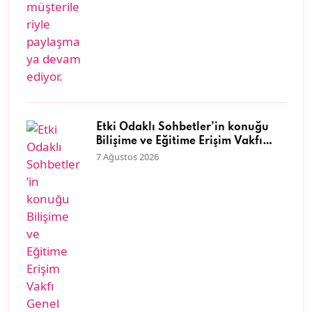
Etki Odaklı Sohbetler’in konuğu
Bilişime ve Eğitime Erişim Vakfı
Genel Müdürü Dr. Neyran
7 Ağustos 2026
Savaşman oldu