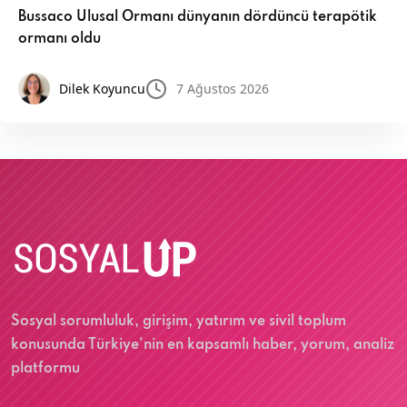
Bussaco Ulusal Ormanı dünyanın dördüncü terapötik
ormanı oldu
Dilek Koyuncu
7 Ağustos 2026
Sosyal sorumluluk, girişim, yatırım ve sivil toplum
konusunda Türkiye'nin en kapsamlı haber, yorum, analiz
platformu