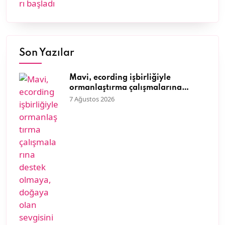
Son Yazılar
Mavi, ecording işbirliğiyle
ormanlaştırma çalışmalarına
destek olmaya, doğaya olan
7 Ağustos 2026
sevgisini müşterileriyle paylaşmaya
devam ediyor.