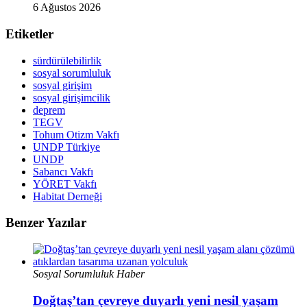
6 Ağustos 2026
Etiketler
sürdürülebilirlik
sosyal sorumluluk
sosyal girişim
sosyal girişimcilik
deprem
TEGV
Tohum Otizm Vakfı
UNDP Türkiye
UNDP
Sabancı Vakfı
YÖRET Vakfı
Habitat Derneği
Benzer Yazılar
Sosyal Sorumluluk Haber
Doğtaş’tan çevreye duyarlı yeni nesil yaşam