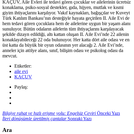
KAÇUV, Aile Evleri ile tedavi gören çocuklar ve ailelerinin ücretsiz
konaklama, psiko-sosyal destekler, gıda, hijyen, mutfak ve kısmi
giyim ihtiyaçlarını karşılıyor. Vakıf kaynakları, bağışçılar ve Kuveyt
Türk Katılım Bankası’nın desteğiyle hayata geçirilen II. Aile Evi de
hem tedavi gören çocuklara hem de ailelerine uygun bir yaşam alanı
sunuluyor. Bütün odaların ailelerin tüm ihtiyaçlarını karşılayacak
şekilde dizayn edildiği, altı kattan oluşan II. Aile Evi’nde 22 ailenin
konaklayabileceği 22 oda bulunuyor. Her katta dört aile odası ve en
üst katta da büyük bir oyun odasının yer alacağı 2. Aile Evi’nde,
anneler için atölye alanı, sınıf, bilişim odası ve psikolog odası da
mevcut.
Etiketler:
aile evi
KAÇUV
Paylaş:
Bilgiye rahat ve hızlı erişme yolu: Engelsiz Çeviri
Önceki Yazı
İleri dönüşümle üretilmiş çantalar
Sonraki Yazı
Ara