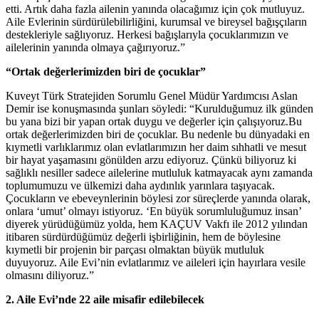
etti. Artık daha fazla ailenin yanında olacağımız için çok mutluyuz.
Aile Evlerinin sürdürülebilirliğini, kurumsal ve bireysel bağışçıların
destekleriyle sağlıyoruz. Herkesi bağışlarıyla çocuklarımızın ve
ailelerinin yanında olmaya çağırıyoruz.”
“Ortak değerlerimizden biri de çocuklar”
Kuveyt Türk Stratejiden Sorumlu Genel Müdür Yardımcısı Aslan
Demir ise konuşmasında şunları söyledi: “Kurulduğumuz ilk günden
bu yana bizi bir yapan ortak duygu ve değerler için çalışıyoruz.Bu
ortak değerlerimizden biri de çocuklar. Bu nedenle bu dünyadaki en
kıymetli varlıklarımız olan evlatlarımızın her daim sıhhatli ve mesut
bir hayat yaşamasını gönülden arzu ediyoruz. Çünkü biliyoruz ki
sağlıklı nesiller sadece ailelerine mutluluk katmayacak aynı zamanda
toplumumuzu ve ülkemizi daha aydınlık yarınlara taşıyacak.
Çocukların ve ebeveynlerinin böylesi zor süreçlerde yanında olarak,
onlara ‘umut’ olmayı istiyoruz. ‘En büyük sorumluluğumuz insan’
diyerek yürüdüğümüz yolda, hem KAÇUV Vakfı ile 2012 yılından
itibaren sürdürdüğümüz değerli işbirliğinin, hem de böylesine
kıymetli bir projenin bir parçası olmaktan büyük mutluluk
duyuyoruz. Aile Evi’nin evlatlarımız ve aileleri için hayırlara vesile
olmasını diliyoruz.”
2. Aile Evi’nde 22 aile misafir edilebilecek