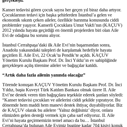
gerçekleşti.
Kanser tedavisi gören çocuk sayısı her geçen yıl biraz daha artıyor.
Çocuklarının tedavi için başka şehirlerden İstanbul’a gelen ve
ekonomik sıkıntı çeken aileler, özellikle barınma konusunda ciddi
problemler yaşıyor. Kanserli Çocuklara Umut Vakfı’nın (KAÇUV)
2012 yılında hayata geçirdiği en önemli projelerden biri olan Aile
Evi de odağına bu sorunu alıyor.
İstanbul Cerrahpaşa’daki ilk Aile Evi’nin başarısından sonra,
Anadolu yakasındaki talepleri de karşılamak hedefiyle hayata
geçirilen II. Aile Evi, 22 Ocak’ta Pendik’te açıldı. KAÇUV
Yönetim Kurulu Başkanı Prof. Dr. İnci Yıldız’ın ev sahipliğinde
gerçekleşen açılış törenine aileler ve bağışçılar katıldı.
“Artık daha fazla ailenin yanında olacağız”
Törende konuşan KAÇUV Yönetim Kurulu Başkanı Prof. Dr. İnci
Yıldız, başta Kuveyt Türk Katılım Bankası olmak üzere II. Aile
Evi’ne destek veren tüm bağışçılara teşekkür ederek şunları söyledi:
“Kanser tedavisi çocukları ve ailelerini ciddi şekilde yıpratıyor. Bu
dönemde hem maddi hem manevi destek ihtiyaç duyabiliyorlar. Biz
de KAÇUV olarak bu ailelere ‘Yalnız değilsiniz’ diyor, onlara
elimizden gelen desteği vermek için çaba sarf ediyoruz. II. Aile
Evi’ni hayata geçirmemizin temel amacı da bu… İstanbul
Cerrahpaşa’da bulunan Aile Evimiz bugüne kadar 704 kişiyi konuk