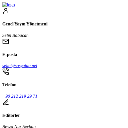
Genel Yayın Yönetmeni
Selin Babacan
E-posta
selin@sosyalup.net
Telefon
+90 212 219 29 71
Editörler
Beyza Nur Seyhan