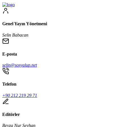
Genel Yayın Yönetmeni
Selin Babacan
E-posta
selin@sosyalup.net
Telefon
+90 212 219 29 71
Editörler
Beyza Nur Seyhan