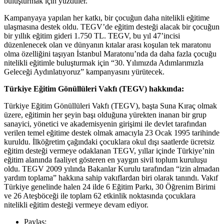
buluşturmak için yüzdüler.
Kampanyaya yapılan her katkı, bir çocuğun daha nitelikli eğitime
ulaşmasına destek oldu. TEGV’de eğitim desteği alacak bir çocuğun
bir yıllık eğitim gideri 1.750 TL. TEGV, bu yıl 47’incisi
düzenlenecek olan ve dünyanın kıtalar arası koşulan tek maratonu
olma özelliğini taşıyan İstanbul Maratonu’nda da daha fazla çocuğu
nitelikli eğitimle buluşturmak için “30. Yılımızda Adımlarımızla
Geleceği Aydınlatıyoruz” kampanyasını yürütecek.
Türkiye Eğitim Gönüllüleri Vakfı (TEGV) hakkında:
Türkiye Eğitim Gönüllüleri Vakfı (TEGV), başta Suna Kıraç olmak
üzere, eğitimin her şeyin başı olduğuna yürekten inanan bir grup
sanayici, yönetici ve akademisyenin girişimi ile devlet tarafından
verilen temel eğitime destek olmak amacıyla 23 Ocak 1995 tarihinde
kuruldu. İlköğretim çağındaki çocuklara okul dışı saatlerde ücretsiz
eğitim desteği vermeye odaklanan TEGV, yıllar içinde Türkiye’nin
eğitim alanında faaliyet gösteren en yaygın sivil toplum kuruluşu
oldu. TEGV 2009 yılında Bakanlar Kurulu tarafından “izin almadan
yardım toplama” hakkına sahip vakıflardan biri olarak tanındı. Vakıf
Türkiye genelinde halen 24 ilde 6 Eğitim Parkı, 30 Öğrenim Birimi
ve 26 Ateşböceği ile toplam 62 etkinlik noktasında çocuklara
nitelikli eğitim desteği vermeye devam ediyor.
Paylaş: