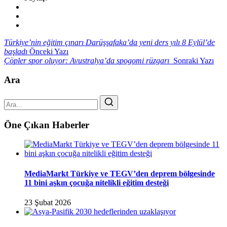
Türkiye’nin eğitim çınarı Darüşşafaka’da yeni ders yılı 8 Eylül’de
başladı
Önceki Yazı
Çöpler spor oluyor: Avustralya’da spogomi rüzgarı
Sonraki Yazı
Ara
Öne Çıkan Haberler
MediaMarkt Türkiye ve TEGV’den deprem bölgesinde
11 bini aşkın çocuğa nitelikli eğitim desteği
23 Şubat 2026