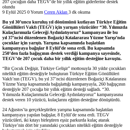
9 Eylül 2025
0 Yorum
Ceren Aklan
3 dk okuma
Bu yıl 30’uncu kuruluş yıl dönümünü kutlayan Türkiye Eğitim
Gönüllüleri Vakfı (TEGV) için yarışan yüzücüler “30. Yılımızda
Kulaçlarımızla Geleceği Aydınlatıyoruz” kampanyası ile bu
yıl 37’ncisi düzenlenen Boğaziçi Kıtalararası Yüzme Yarışı’nda
çocuklar için yarıştı. Yarışma kapsamında başlatılan
kampanyaya bağışlar 8 Eylül’de sona erdi. Bu kapsamda
250’den fazla bağışçının destek verdiği kampanya sayesinde,
TEGV’de 207 çocuk daha bir yıllık eğitim desteğine kavuştu.
“Bir Çocuk Değişir, Türkiye Gelişir” mottosuyla 30 yıldır çocukları
nitelikli eğitim desteğiyle buluşturan Türkiye Eğitim Gönüllüleri
Vakfı’nın (TEGV), bu yıl 37’ncisi düzenlenen Boğaziçi Kıtalararası
Yüzme Yarışı kapsamında bağışlattığı kampanyayla, 260 bağışçının
desteğiyle 207 çocuğa bir yıllık eğitim desteği sağladı. “30.
Yılımızda Kulaçlarımızla Geleceği Aydınlatıyoruz” kampanyasına
destek veren 10 yüzücü, kulaçlarını eğitim desteğine dönüştürdü.
24 Ağustos’ta gerçekleştirilen yarışma kapsamında başlatılan
kampanyaya yapılan bağışlar, 8 Eylül’de sona erdi. TEGV
yüzücüleri, iki kıtayı birleştiren eşsiz parkurda kulaç atarak
Türkiye’nin dört bir yanındaki çocukları nitelikli eğitim desteğiyle