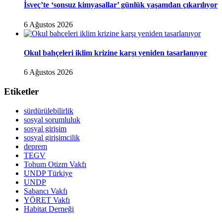
İsveç’te ‘sonsuz kimyasallar’ günlük yaşamdan çıkarılıyor
6 Ağustos 2026
Okul bahçeleri iklim krizine karşı yeniden tasarlanıyor
6 Ağustos 2026
Etiketler
sürdürülebilirlik
sosyal sorumluluk
sosyal girişim
sosyal girişimcilik
deprem
TEGV
Tohum Otizm Vakfı
UNDP Türkiye
UNDP
Sabancı Vakfı
YÖRET Vakfı
Habitat Derneği