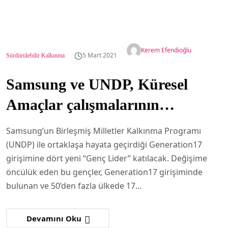
Kerem Efendioğlu
5 Mart 2021
Sürdürülebilir Kalkınma
Samsung ve UNDP, Küresel
Amaçlar çalışmalarının
kapsamını dört yeni Genç
Samsung’un Birleşmiş Milletler Kalkınma Programı
Lider’le genişletti
(UNDP) ile ortaklaşa hayata geçirdiği Generation17
girişimine dört yeni “Genç Lider” katılacak. Değişime
öncülük eden bu gençler, Generation17 girişiminde
bulunan ve 50’den fazla ülkede 17…
Devamını Oku