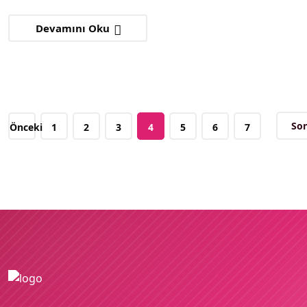
Devamını Oku
Son
Önceki
1
2
3
4
5
6
7