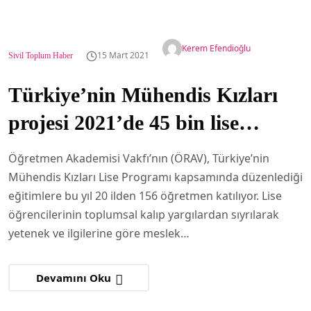
Kerem Efendioğlu
15 Mart 2021
Sivil Toplum Haber
Türkiye’nin Mühendis Kızları
projesi 2021’de 45 bin lise
öğrencisine daha ulaşacak
Öğretmen Akademisi Vakfı’nın (ÖRAV), Türkiye’nin
Mühendis Kızları Lise Programı kapsamında düzenlediği
eğitimlere bu yıl 20 ilden 156 öğretmen katılıyor. Lise
öğrencilerinin toplumsal kalıp yargılardan sıyrılarak
yetenek ve ilgilerine göre meslek…
Devamını Oku