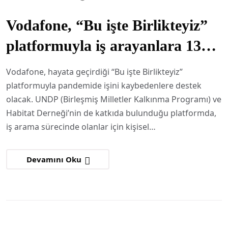
Vodafone, “Bu işte Birlikteyiz”
platformuyla iş arayanlara 13
milyon TL’lik fayda sağlamayı
Vodafone, hayata geçirdiği “Bu işte Birlikteyiz”
hedefliyor
platformuyla pandemide işini kaybedenlere destek
olacak. UNDP (Birleşmiş Milletler Kalkınma Programı) ve
Habitat Derneği’nin de katkıda bulunduğu platformda,
iş arama sürecinde olanlar için kişisel…
Devamını Oku