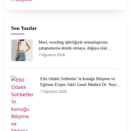
Son Yazılar
Mavi, ecording işbirliğiyle ormanlaştırma
çalışmalarına destek olmaya, doğaya olan
sevgisini müşterileriyle paylaşmaya devam
7 Ağustos 2026
ediyor.
Etki Odaklı Sohbetler’in konuğu Bilişime ve
Eğitime Erişim Vakfı Genel Müdürü Dr. Neyran
Savaşman oldu
7 Ağustos 2026