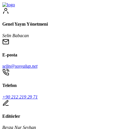
Genel Yayın Yönetmeni
Selin Babacan
E-posta
selin@sosyalup.net
Telefon
+90 212 219 29 71
Editörler
Beyza Nur Seyhan