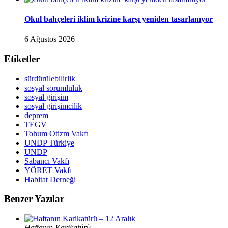
Okul bahçeleri iklim krizine karşı yeniden tasarlanıyor
6 Ağustos 2026
Etiketler
sürdürülebilirlik
sosyal sorumluluk
sosyal girişim
sosyal girişimcilik
deprem
TEGV
Tohum Otizm Vakfı
UNDP Türkiye
UNDP
Sabancı Vakfı
YÖRET Vakfı
Habitat Derneği
Benzer Yazılar
Haftanın Karikatürü