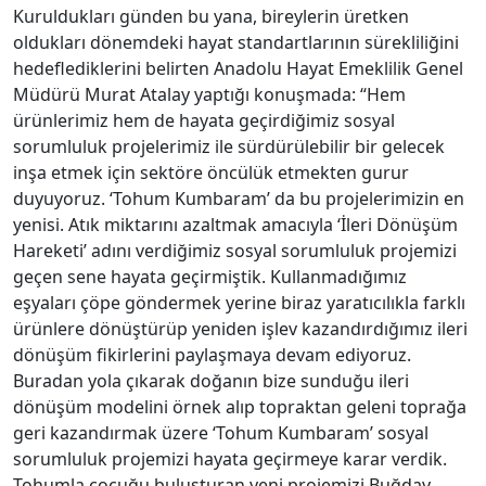
Kuruldukları günden bu yana, bireylerin üretken
oldukları dönemdeki hayat standartlarının sürekliliğini
hedeflediklerini belirten Anadolu Hayat Emeklilik Genel
Müdürü Murat Atalay
yaptığı konuşmada: “Hem
ürünlerimiz hem de hayata geçirdiğimiz sosyal
sorumluluk projelerimiz ile sürdürülebilir bir gelecek
inşa etmek için sektöre öncülük etmekten gurur
duyuyoruz. ‘Tohum Kumbaram’ da bu projelerimizin en
yenisi. Atık miktarını azaltmak amacıyla ‘İleri Dönüşüm
Hareketi’ adını verdiğimiz sosyal sorumluluk projemizi
geçen sene hayata geçirmiştik. Kullanmadığımız
eşyaları çöpe göndermek yerine biraz yaratıcılıkla farklı
ürünlere dönüştürüp yeniden işlev kazandırdığımız ileri
dönüşüm fikirlerini paylaşmaya devam ediyoruz.
Buradan yola çıkarak doğanın bize sunduğu ileri
dönüşüm modelini örnek alıp topraktan geleni toprağa
geri kazandırmak üzere ‘Tohum Kumbaram’ sosyal
sorumluluk projemizi hayata geçirmeye karar verdik.
Tohumla çocuğu buluşturan yeni projemizi Buğday