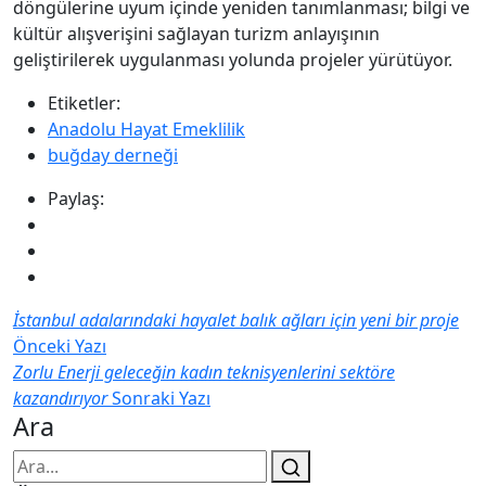
döngülerine uyum içinde yeniden tanımlanması; bilgi ve
kültür alışverişini sağlayan turizm anlayışının
geliştirilerek uygulanması yolunda projeler yürütüyor.
Etiketler:
Anadolu Hayat Emeklilik
buğday derneği
Paylaş:
İstanbul adalarındaki hayalet balık ağları için yeni bir proje
Önceki Yazı
Zorlu Enerji geleceğin kadın teknisyenlerini sektöre
kazandırıyor
Sonraki Yazı
Ara