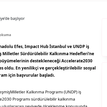
 okuma
Anadolu Efes, Impact Hub İstanbul ve UNDP
iş
ş Milletler Sürdürülebilir Kalkınma Hedefleri’ne
, büyümelerinin destekleneceği Accelerate2030
 oldu. En yenilikçi ve gerçekleştirilebilir sosyal
ram için başvurular başladı.
eşmişMilletler Kalkınma Programı (UNDP) iş
te2030 Programı sürdürülebilir kalkınma
re uluslararası seviyede ölçeklenme konusunda