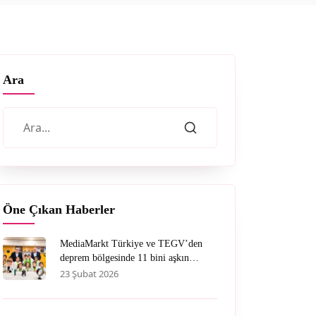
Ara
Öne Çıkan Haberler
MediaMarkt Türkiye ve TEGV’den
deprem bölgesinde 11 bini aşkın
çocuğa nitelikli eğitim desteği
23 Şubat 2026