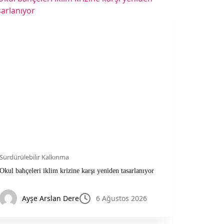
Sürdürülebilir Kalkınma
Sürdürüleb
Okul bahçeleri iklim krizine karşı yeniden tasarlanıyor
AB’de satı
imhası yas
Ayşe Arslan Dere
6 Ağustos 2026
Di