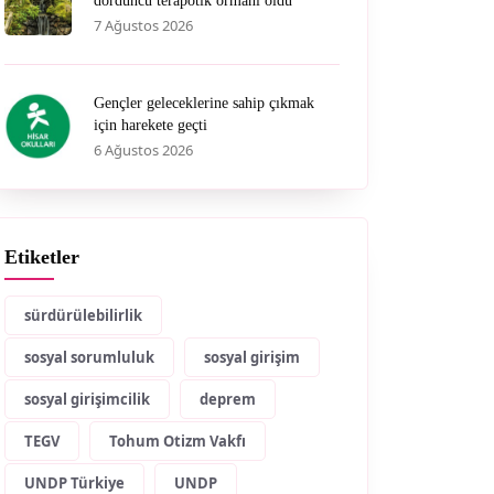
dördüncü terapötik ormanı oldu
7 Ağustos 2026
Gençler geleceklerine sahip çıkmak
için harekete geçti
6 Ağustos 2026
Etiketler
sürdürülebilirlik
sosyal sorumluluk
sosyal girişim
sosyal girişimcilik
deprem
TEGV
Tohum Otizm Vakfı
UNDP Türkiye
UNDP