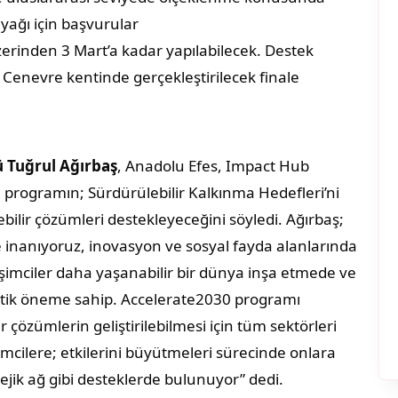
yağı için başvurular
üzerinden 3 Mart’a kadar yapılabilecek. Destek
n Cenevre kentinde gerçekleştirilecek finale
 Tuğrul Ağırbaş
, Anadolu Efes, Impact Hub
n programın; Sürdürülebilir Kalkınma Hedefleri’ni
lebilir çözümleri destekleyeceğini söyledi. Ağırbaş;
 inanıyoruz, inovasyon ve sosyal fayda alanlarında
rişimciler daha yaşanabilir bir dünya inşa etmede ve
ritik öneme sahip. Accelerate2030 programı
lir çözümlerin geliştirilebilmesi için tüm sektörleri
imcilere; etkilerini büyütmeleri sürecinde onlara
ejik ağ gibi desteklerde bulunuyor” dedi.